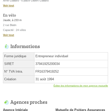
Arrêt Gaillard - 6 place Gilbert Gaillard
Voir tout
En vélo
Jaude, à 233 m
2 rue Blatin
Capacité : 24 vélos
Voir tout
Informations
Forme juridique
Entrepreneur individuel
SIRET
37941925200034
N° TVA Intra.
FR16379419252
Création
31 août 1994
Éditer les informations de mon agence mutuelle
Agences proches
Agence Intériale
Mutuelle de Poitiers Assurances