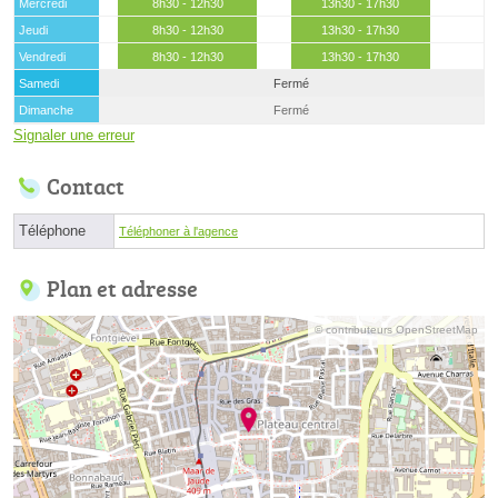
Mercredi
8h30 - 12h30
13h30 - 17h30
Jeudi
8h30 - 12h30
13h30 - 17h30
Vendredi
8h30 - 12h30
13h30 - 17h30
Samedi
Fermé
Dimanche
Fermé
Signaler une erreur
Contact
Téléphone
Téléphoner à l'agence
Plan et adresse
© contributeurs OpenStreetMap