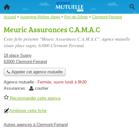
Accueil
>
Auvergne-Rhône-Alpes
>
Puy-de-Dôme
>
Clermont-Ferrand
Meuric Assurances C.A.M.A.C
Cette fiche présente "Meuric Assurances C.A.M.A.C", agence mutuelle
située
place sugny
, 63000 Clermont-Ferrand.
18 place Sugny
63000 Clermont-Ferrand
📞 Appeler cet agence mutuelle
Agence mutuelle
-
Fermée, ouvre lundi à 8h30
Assurances :
courtier
Recommander cette agence
Améliorer cette fiche
Autres agences à Clermont-Ferrand