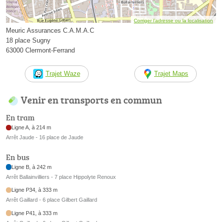
Corriger l’adresse ou la localisation
Meuric Assurances C.A.M.A.C
18 place Sugny
63000 Clermont-Ferrand
Trajet Waze
Trajet Maps
Venir en transports en commun
En tram
Ligne A, à 214 m
Arrêt Jaude - 16 place de Jaude
En bus
Ligne B, à 242 m
Arrêt Ballainvilliers - 7 place Hippolyte Renoux
Ligne P34, à 333 m
Arrêt Gaillard - 6 place Gilbert Gaillard
Ligne P41, à 333 m