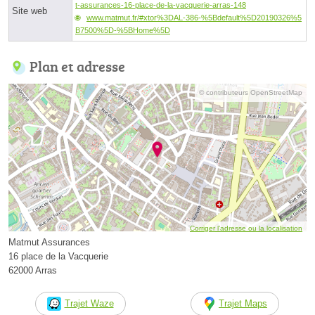
t-assurances-16-place-de-la-vacquerie-arras-148
Site web
www.matmut.fr/#xtor%3DAL-386-%5Bdefault%5D20190326%5
B7500%5D-%5BHome%5D
Plan et adresse
© contributeurs OpenStreetMap
Corriger l’adresse ou la localisation
Matmut Assurances
16 place de la Vacquerie
62000 Arras
Trajet Waze
Trajet Maps