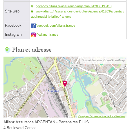
agences.allianz.fr/assurance/argentan-61203-H96118
Site web
www.allianz.fr/assurances-particuliers/agence/61203/argentan/
aguirregabiria-brillet-francois
Facebook
facebook.com/allianz.france
Instagram
@allianz_france
Plan et adresse
© contributeurs OpenStreetMap
Corriger l’adresse ou la localisation
Allianz Assurance ARGENTAN - Partenaires PLUS
4 Boulevard Carnot