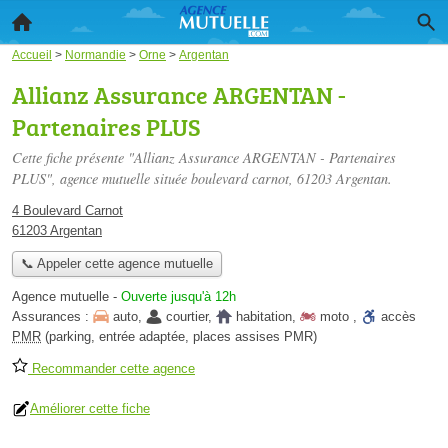
Accueil
>
Normandie
>
Orne
>
Argentan
Allianz Assurance ARGENTAN -
Partenaires PLUS
Cette fiche présente "Allianz Assurance ARGENTAN - Partenaires
PLUS", agence mutuelle située
boulevard carnot
, 61203 Argentan.
4 Boulevard Carnot
61203 Argentan
📞 Appeler cette agence mutuelle
Agence mutuelle
-
Ouverte jusqu'à 12h
Assurances :
auto
,
courtier
,
habitation
,
moto
,
accès
PMR
(parking, entrée adaptée, places assises PMR)
Recommander cette agence
Améliorer cette fiche