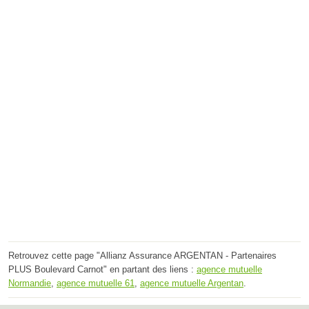
Retrouvez cette page "Allianz Assurance ARGENTAN - Partenaires
PLUS Boulevard Carnot" en partant des liens :
agence mutuelle
Normandie
,
agence mutuelle 61
,
agence mutuelle Argentan
.