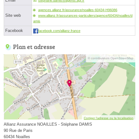
Email
stephane.damisⓐagents.agf.fr
agences.allianz.fr/assurance/noailles-60434-H96086
Site web
www.allianz.fr/assurances-particuliers/agence/60434/noailles/d
amis
Facebook
facebook.com/allianz.france
Plan et adresse
© contributeurs OpenStreetMap
Corriger l’adresse ou la localisation
Allianz Assurance NOAILLES - Stéphane DAMIS
90 Rue de Paris
60434 Noailles