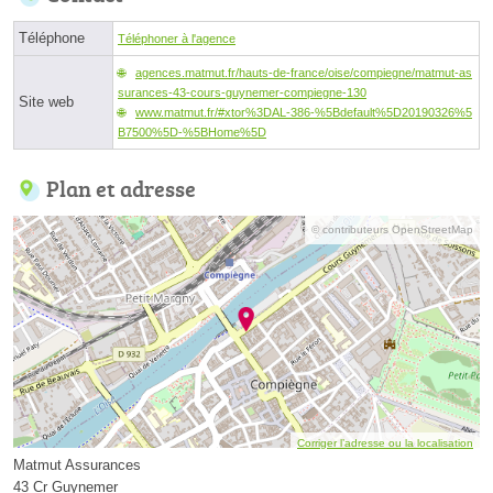
Téléphone
Téléphoner à l'agence
agences.matmut.fr/hauts-de-france/oise/compiegne/matmut-as
surances-43-cours-guynemer-compiegne-130
Site web
www.matmut.fr/#xtor%3DAL-386-%5Bdefault%5D20190326%5
B7500%5D-%5BHome%5D
Plan et adresse
© contributeurs OpenStreetMap
Corriger l’adresse ou la localisation
Matmut Assurances
43 Cr Guynemer