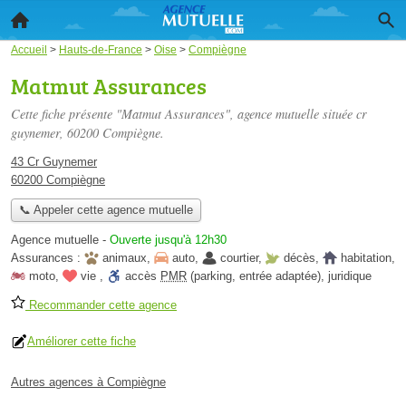
Accueil
>
Hauts-de-France
>
Oise
>
Compiègne
Matmut Assurances
Cette fiche présente "Matmut Assurances", agence mutuelle située
cr
guynemer
, 60200 Compiègne.
43 Cr Guynemer
60200 Compiègne
📞 Appeler cette agence mutuelle
Agence mutuelle
-
Ouverte jusqu'à 12h30
Assurances :
animaux
,
auto
,
courtier
,
décès
,
habitation
,
moto
,
vie
,
accès
PMR
(parking, entrée adaptée)
,
juridique
Recommander cette agence
Améliorer cette fiche
Autres agences à Compiègne