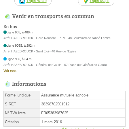
Trajet Waze
Trajet Maps
Venir en transports en commun
En bus
Ligne 905, à 488 m
Arrêt HAZEBROUCK - Gare Routière - PEM - 48 Boulevard de l'Abbé Lemire
Ligne 905S, à 292 m
Arrêt HAZEBROUCK - Saint Eloi - 40 Rue de l'Eglise
Ligne 906, à 64 m
Arrêt HAZEBROUCK - Général de Gaulle - 57 Place du Général de Gaulle
Voir tout
Informations
Forme juridique
Assurance mutuelle agricole
SIRET
38398762501512
N° TVA Intra.
FR05383987625
Création
1 mars 2016