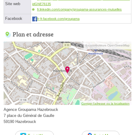
Site web
idGNE76135
fr.linkedin.com/company/groupama-assurances-mutuelles
Facebook
fr-fr.facebook.com/groupama
Plan et adresse
© contributeurs OpenStreetMap
Corriger l’adresse ou la localisation
Agence Groupama Hazebrouck
7 place du Général de Gaulle
59190 Hazebrouck