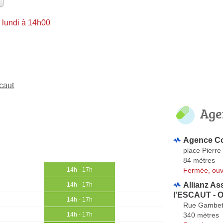
 lundi à 14h00
caut
Age
Agence Co
place Pierre
84 mètres
Fermée, ouv
14h - 17h
Allianz A
14h - 17h
l'ESCAUT - O
14h - 17h
Rue Gambet
340 mètres
14h - 17h