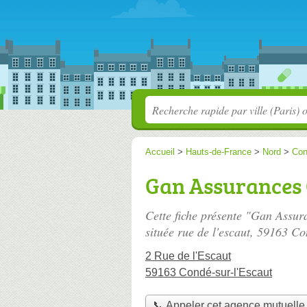
Accueil
>
Hauts-de-France
>
Nord
>
Con
Gan Assurances 
Cette fiche présente "Gan Assur
située
rue de l'escaut
, 59163 Co
2 Rue de l'Escaut
59163 Condé-sur-l'Escaut
📞 Appeler cet agence mutuelle