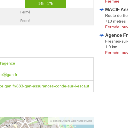
Fermée
14h - 17h
MACIF As
Fermé
Route de Bo
710 mètres
Fermé
Fermée, ouv
Agence Fr
Fresnes-sur
1.9 km
Fermée, ouv
l'agence
meⓐgan.fr
e.gan.fr/883-gan-assurances-conde-sur-l-escaut
© contributeurs OpenStreetMap