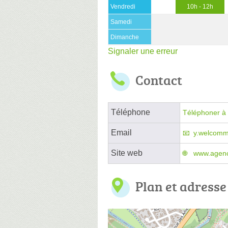
Vendredi
10h - 12h
Samedi
Dimanche
Signaler une erreur
Contact
Téléphone
Téléphoner à 
Email
y.welcom
Site web
www.agenc
Plan et adresse