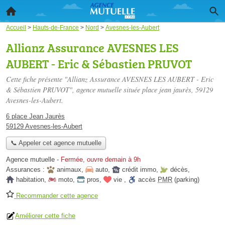
Accueil
>
Hauts-de-France
>
Nord
>
Avesnes-les-Aubert
Allianz Assurance AVESNES LES
AUBERT - Eric & Sébastien PRUVOT
Cette fiche présente "Allianz Assurance AVESNES LES AUBERT - Eric
& Sébastien PRUVOT", agence mutuelle située
place jean jaurès
, 59129
Avesnes-les-Aubert.
6 place Jean Jaurès
59129 Avesnes-les-Aubert
📞 Appeler cet agence mutuelle
Agence mutuelle
-
Fermée, ouvre demain à 9h
Assurances :
animaux
,
auto
,
crédit immo
,
décès
,
habitation
,
moto
,
pros
,
vie
,
accès
PMR
(parking)
Recommander cette agence
Améliorer cette fiche