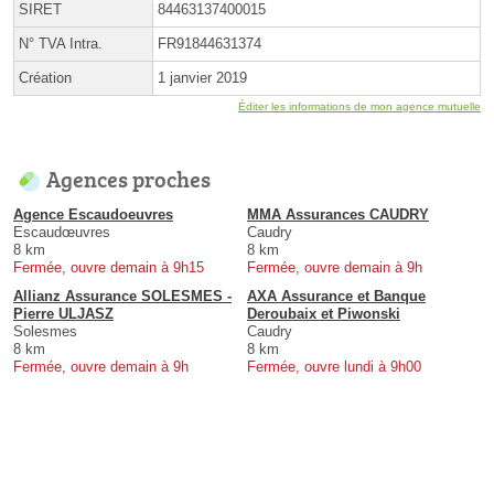
SIRET
84463137400015
N° TVA Intra.
FR91844631374
Création
1 janvier 2019
Éditer les informations de mon agence mutuelle
Agences proches
Agence Escaudoeuvres
MMA Assurances CAUDRY
Escaudœuvres
Caudry
8 km
8 km
Fermée, ouvre demain à 9h15
Fermée, ouvre demain à 9h
Allianz Assurance SOLESMES -
AXA Assurance et Banque
Pierre ULJASZ
Deroubaix et Piwonski
Solesmes
Caudry
8 km
8 km
Fermée, ouvre demain à 9h
Fermée, ouvre lundi à 9h00