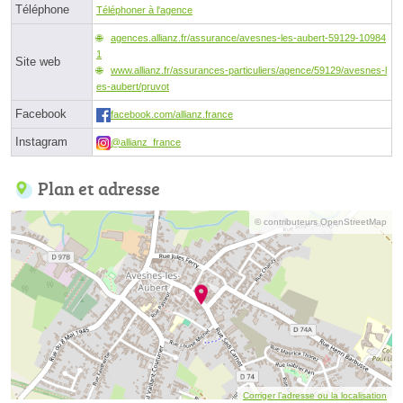
Téléphone
Téléphoner à l'agence
agences.allianz.fr/assurance/avesnes-les-aubert-59129-10984
1
Site web
www.allianz.fr/assurances-particuliers/agence/59129/avesnes-l
es-aubert/pruvot
Facebook
facebook.com/allianz.france
Instagram
@allianz_france
Plan et adresse
© contributeurs OpenStreetMap
Corriger l’adresse ou la localisation