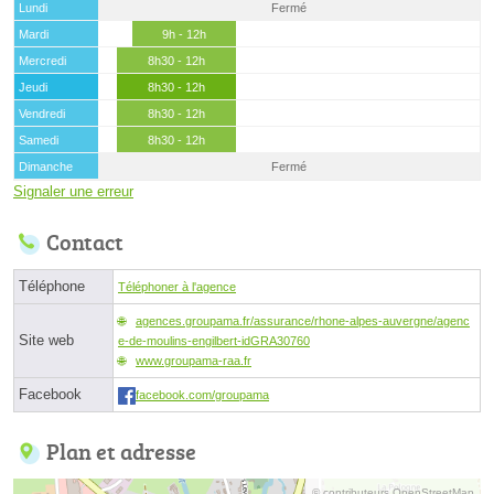
Lundi
Fermé
Mardi
9h - 12h
Mercredi
8h30 - 12h
Jeudi
8h30 - 12h
Vendredi
8h30 - 12h
Samedi
8h30 - 12h
Dimanche
Fermé
Signaler une erreur
Contact
Téléphone
Téléphoner à l'agence
agences.groupama.fr/assurance/rhone-alpes-auvergne/agenc
Site web
e-de-moulins-engilbert-idGRA30760
www.groupama-raa.fr
Facebook
facebook.com/groupama
Plan et adresse
© contributeurs OpenStreetMap