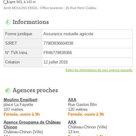
Ligne 563, à 142 m
Arrêt MOULINS ENGIL- Office tourisme - 2b Rue Henri Cadiou
Informations
Forme juridique
Assurance mutuelle agricole
SIRET
77983836604038
N° TVA Intra.
FR46779838366
Création
12 juillet 2016
Éditer les informations de mon agence mutuelle
Agences proches
Moulins Engilbert
AXA
place La Fayette
Rue Gaston Blin
107 mètres
120 mètres
Fermée, ouvre à 9h
Fermée, ouvre à 9h
Agence Groupama de Château
AXA
Chinon
Château-Chinon (Ville)
Château-Chinon (Ville)
13 km