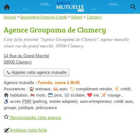
Accueil
>
Bourgogne-Franche-Comté
>
Nièvre
>
Clamecy
Agence Groupama de Clamecy
Cette fiche présente "Agence Groupama de Clamecy", agence mutuelle
située
rue du grand marché
, 58500 Clamecy.
14 Rue du Grand Marché
58500 Clamecy
📞 Appeler cette agence mutuelle
Agence mutuelle
-
Fermée, ouvre à 8h30
Assurances :
animaux
,
auto
,
complément retraite
,
crédit
,
habitation
,
moto
,
pros
,
scolaire
,
vie
,
voyage
,
accès
PMR
(parking, entrée adaptée)
,
auto-entrepreneur
,
crédit auto
,
groupe
,
juridique
,
prévoyance
Recommander cette agence
Améliorer cette fiche