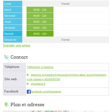
Lundi
Fermé
Mardi
8h30 - 12h
Mercredi
8h30 - 12h
Jeudi
8h30 - 12h
Vendredi
8h30 - 12h
Samedi
8h30 - 12h
Dimanche
Fermé
Signaler une erreur
Contact
Téléphone
Téléphoner à l'agence
agences.groupama.fr/assurance/rhone-alpes-auvergne/agenc
Site web
e-de-clamecy-idGRA30790
groupama.fr
Facebook
facebook.com/groupama
Plan et adresse