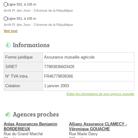
Ligne 502, à 105 m
Arrêt Pl. des Jeux - 3 Avenue de la République
Ligne 551, à 105 m
Arrêt Pl. des Jeux - 3 Avenue de la République
Voir tout
Informations
Forme juridique
Assurance mutuelle agricole
SIRET
77983836603428
N° TVA Intra.
FR46779838366
Création
1 janvier 2003
Éditer les informations de mon agence mutuelle
Agences proches
Aréas Assurances Benjamin
Allianz Assurance CLAMECY -
BORDERIEUX
Véronique GOUACHE
Rue du Grand Marché
Rue Marie Davy