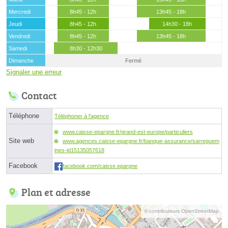
Mercredi
8h45 - 12h
13h45 - 18h
Jeudi
8h45 - 12h
14h30 - 18h
Vendredi
8h45 - 12h
13h45 - 18h
Samedi
8h30 - 12h30
Dimanche
Fermé
Signaler une erreur
Contact
Téléphone
Téléphoner à l'agence
www.caisse-epargne.fr/grand-est-europe/particuliers
Site web
www.agences.caisse-epargne.fr/banque-assurance/sarreguem
ines-id15135057618
Facebook
facebook.com/caisse.epargne
Plan et adresse
© contributeurs OpenStreetMap