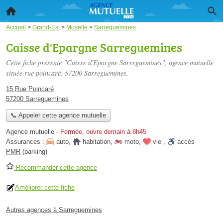
Accueil
>
Grand-Est
>
Moselle
>
Sarreguemines
Caisse d'Epargne Sarreguemines
Cette fiche présente "Caisse d'Epargne Sarreguemines", agence mutuelle
située
rue poincaré
, 57200 Sarreguemines.
15 Rue Poincaré
57200 Sarreguemines
📞 Appeler cette agence mutuelle
Agence mutuelle
-
Fermée, ouvre demain à 8h45
Assurances :
auto
,
habitation
,
moto
,
vie
,
accès
PMR
(parking)
Recommander cette agence
Améliorer cette fiche
Autres agences à Sarreguemines