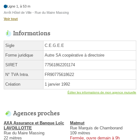
Ligne 1, à 53 m
Arrêt Hôtel de Ville - Rue du Maire Massing
Voir tout
Informations
Sigle
C.E.G.E.E
Forme juridique
Autre SA coopérative à directoire
SIRET
77561862201174
N° TVA Intra.
FR90775618622
Création
1 janvier 1992
Éditer les informations de mon agence mutuelle
Agences proches
AXA Assurance et Banque Loïc
Matmut
LAVOILLOTTE
Rue Marquis de Chamborand
Rue du Maire Massing
109 mètres
22 mètres
Fermée, ouvre demain à 9h