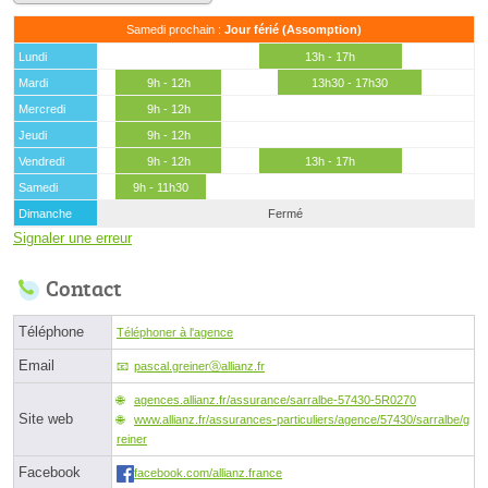
Samedi prochain :
Jour férié (Assomption)
Lundi
13h - 17h
Mardi
9h - 12h
13h30 - 17h30
Mercredi
9h - 12h
Jeudi
9h - 12h
Vendredi
9h - 12h
13h - 17h
Samedi
9h - 11h30
Dimanche
Fermé
Signaler une erreur
Contact
Téléphone
Téléphoner à l'agence
Email
pascal.greinerⓐallianz.fr
agences.allianz.fr/assurance/sarralbe-57430-5R0270
Site web
www.allianz.fr/assurances-particuliers/agence/57430/sarralbe/g
reiner
Facebook
facebook.com/allianz.france