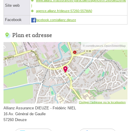
www.allianz.fr/assurances-particuliers/agence/57260/dieuze/nie
Site web
l
agence.allianz.fr/dieuze-57260-557MA0
Facebook
facebook.com/allianz.dieuze
Plan et adresse
© contributeurs OpenStreetMap
Corriger l’adresse ou la localisation
Allianz Assurance DIEUZE - Frédéric NIEL
16 Av. Général de Gaulle
57260 Dieuze