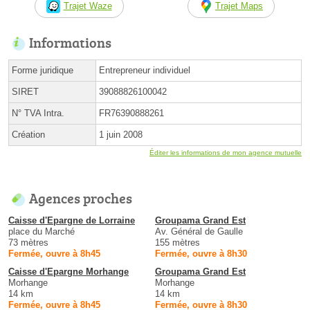
Trajet Waze
Trajet Maps
Informations
Forme juridique
Entrepreneur individuel
SIRET
39088826100042
N° TVA Intra.
FR76390888261
Création
1 juin 2008
Éditer les informations de mon agence mutuelle
Agences proches
Caisse d'Epargne de Lorraine
Groupama Grand Est
place du Marché
Av. Général de Gaulle
73 mètres
155 mètres
Fermée, ouvre à 8h45
Fermée, ouvre à 8h30
Caisse d'Epargne Morhange
Groupama Grand Est
Morhange
Morhange
14 km
14 km
Fermée, ouvre à 8h45
Fermée, ouvre à 8h30