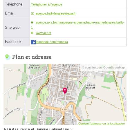
Téléphone
Téléphoner à l'agence
Email
agence.baillylangresⓐaxa.fr
agence.axa.fr/champagne-ardenne/haute-marne/langres/bailly-
Site web
1
www.axa.fr
Facebook
facebook.com/monaxa
Plan et adresse
© contributeurs OpenStreetMap
Corriger l’adresse ou la localisation
AXA Assurance et Banque Cabinet Bailly