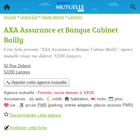
Accueil
>
Grand-Est
>
Haute-Marne
>
Langres
AXA Assurance et Banque Cabinet
Bailly
Cette fiche présente "AXA Assurance et Banque Cabinet Bailly", agence
mutuelle située
rue diderot
, 52200 Langres.
50 Rue Diderot
52200 Langres
📞 Appeler cette agence mutuelle
Agence mutuelle
-
Fermée, ouvre demain à 10h30
Assurances :
auto
,
crédit
,
habitation
,
moto
,
pros
,
vie
,
accès
PMR
(parking, entrée adaptée, places assises PMR)
Recommander cette agence
Améliorer cette fiche