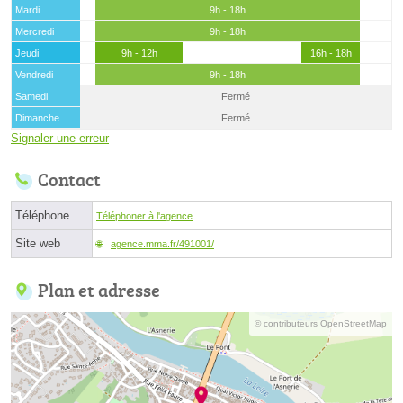
Mardi
9h - 18h
Mercredi
9h - 18h
Jeudi
9h - 12h
16h - 18h
Vendredi
9h - 18h
Samedi
Fermé
Dimanche
Fermé
Signaler une erreur
Contact
Téléphone
Téléphoner à l'agence
Site web
agence.mma.fr/491001/
Plan et adresse
© contributeurs OpenStreetMap