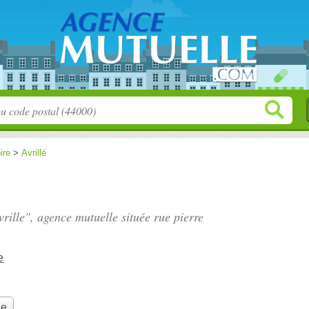
ire
>
Avrillé
vrille", agence mutuelle située
rue pierre
e
le