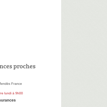
nces proches
Mendès France
re lundi à 9h00
surances