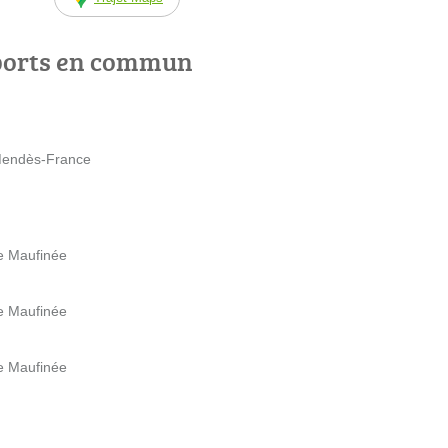
ports en commun
 Mendès-France
e Maufinée
e Maufinée
e Maufinée