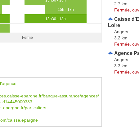
13h30 - 18h
2.7 km
Fermée, ouv
15h - 18h
Caisse d'
13h30 - 18h
Loire
Angers
3.2 km
Fermé
Fermée, ouv
Agence Pa
Angers
3.3 km
Fermée, ouv
l'agence
es.caisse-epargne.fr/banque-assurance/agences/
le-id14445000333
-epargne.fr/particuliers
com/caisse.epargne