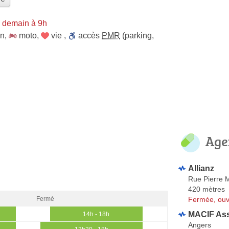
 demain à 9h
on
,
moto
,
vie
,
accès
PMR
(parking,
Age
Allianz
Rue Pierre 
420 mètres
Fermée, ouv
Fermé
MACIF As
14h - 18h
Angers