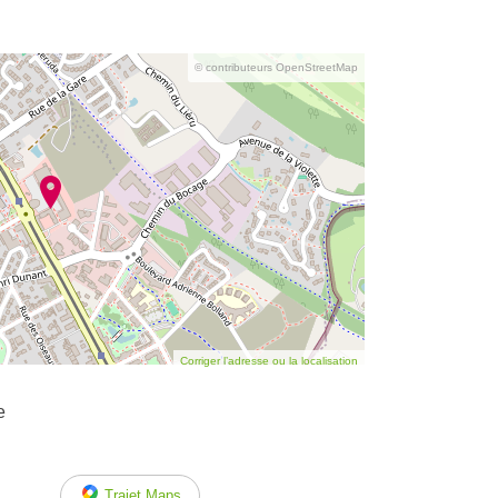
© contributeurs OpenStreetMap
Corriger l’adresse ou la localisation
e
Trajet Maps