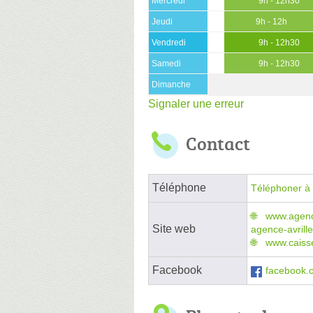
Mercredi
9h - 12h30
Jeudi
9h - 12h
Vendredi
9h - 12h30
Samedi
9h - 12h30
Dimanche
Signaler une erreur
Contact
Téléphone
Téléphoner à 
www.agenc
Site web
agence-avril
www.caisse
Facebook
facebook.