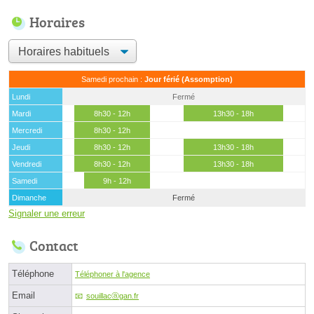
Horaires
Samedi prochain :
Jour férié (Assomption)
Lundi
Fermé
Mardi
8h30 - 12h
13h30 - 18h
Mercredi
8h30 - 12h
Jeudi
8h30 - 12h
13h30 - 18h
Vendredi
8h30 - 12h
13h30 - 18h
Samedi
9h - 12h
Dimanche
Fermé
Signaler une erreur
Contact
Téléphone
Téléphoner à l'agence
Email
souillacⓐgan.fr