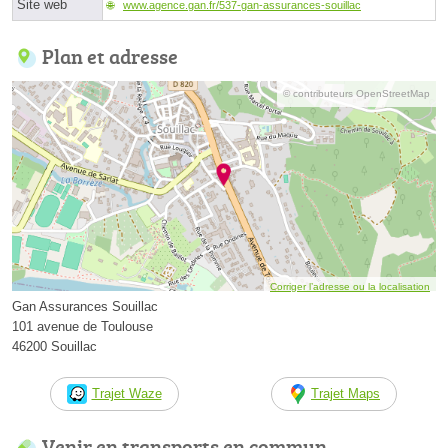
Site web
www.agence.gan.fr/537-gan-assurances-souillac
Plan et adresse
© contributeurs OpenStreetMap
Corriger l’adresse ou la localisation
Gan Assurances Souillac
101 avenue de Toulouse
46200 Souillac
Trajet Waze
Trajet Maps
Venir en transports en commun