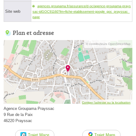
agences.groupama.fr/assurance/d-oc/agence-groupama-prays
Site web
sac-idGOC91160?lm=fiche-etablissement-google_goc_prayssac_
page
Plan et adresse
© contributeurs OpenStreetMap
Corriger l’adresse ou la localisation
Agence Groupama Prayssac
9 Rue de la Paix
46220 Prayssac
Trajet Waze
Trajet Maps