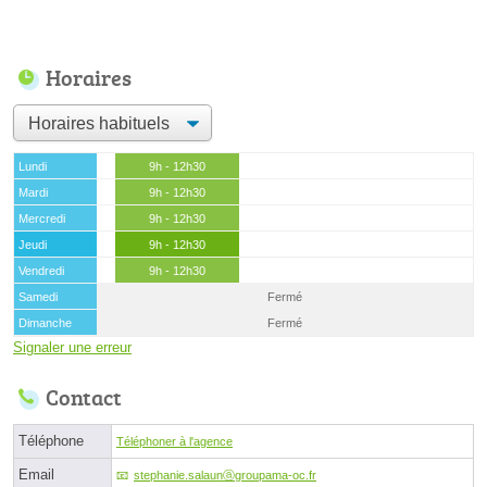
Horaires
Lundi
9h - 12h30
Mardi
9h - 12h30
Mercredi
9h - 12h30
Jeudi
9h - 12h30
Vendredi
9h - 12h30
Samedi
Fermé
Dimanche
Fermé
Signaler une erreur
Contact
Téléphone
Téléphoner à l'agence
Email
stephanie.salaunⓐgroupama-oc.fr