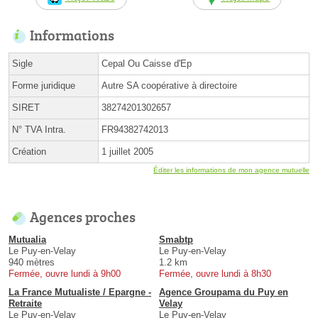
Informations
Sigle
Cepal Ou Caisse d'Ep
Forme juridique
Autre SA coopérative à directoire
SIRET
38274201302657
N° TVA Intra.
FR94382742013
Création
1 juillet 2005
Éditer les informations de mon agence mutuelle
Agences proches
Mutualia
Smabtp
Le Puy-en-Velay
Le Puy-en-Velay
940 mètres
1.2 km
Fermée, ouvre lundi à 9h00
Fermée, ouvre lundi à 8h30
La France Mutualiste / Epargne -
Agence Groupama du Puy en
Retraite
Velay
Le Puy-en-Velay
Le Puy-en-Velay