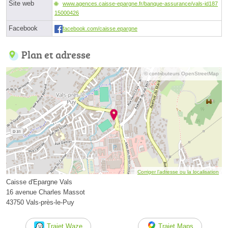
Site web
www.agences.caisse-epargne.fr/banque-assurance/vals-id187
15000426
Facebook
facebook.com/caisse.epargne
Plan et adresse
© contributeurs OpenStreetMap
Corriger l’adresse ou la localisation
Caisse d'Epargne Vals
16 avenue Charles Massot
43750 Vals-près-le-Puy
Trajet Waze
Trajet Maps