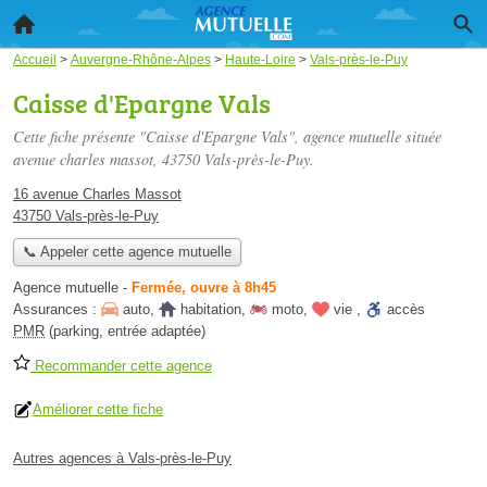
Accueil
>
Auvergne-Rhône-Alpes
>
Haute-Loire
>
Vals-près-le-Puy
Caisse d'Epargne Vals
Cette fiche présente "Caisse d'Epargne Vals", agence mutuelle située
avenue charles massot
, 43750 Vals-près-le-Puy.
16 avenue Charles Massot
43750 Vals-près-le-Puy
📞 Appeler cette agence mutuelle
Agence mutuelle
-
Fermée, ouvre à 8h45
Assurances :
auto
,
habitation
,
moto
,
vie
,
accès
PMR
(parking, entrée adaptée)
Recommander cette agence
Améliorer cette fiche
Autres agences à Vals-près-le-Puy