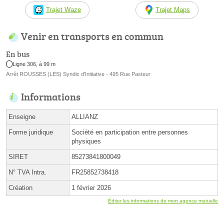
Trajet Waze
Trajet Maps
Venir en transports en commun
En bus
Ligne 306, à 99 m
Arrêt ROUSSES (LES) Syndic d'Initiative - 495 Rue Pasteur
Informations
Enseigne
ALLIANZ
Forme juridique
Société en participation entre personnes
physiques
SIRET
85273841800049
N° TVA Intra.
FR25852738418
Création
1 février 2026
Éditer les informations de mon agence mutuelle