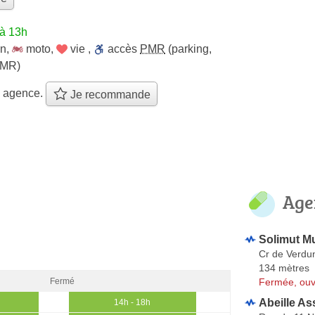
'à 13h
on
,
moto
,
vie
,
accès
PMR
(parking,
PMR)
e agence.
Je recommande
Age
Solimut Mu
Cr de Verdu
134 mètres
Fermée, ouv
Fermé
Abeille As
14h - 18h