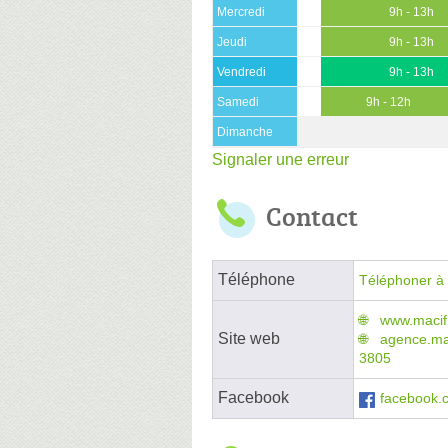
Mercredi
9h - 13h
Jeudi
9h - 13h
Vendredi
9h - 13h
Samedi
9h - 12h
Dimanche
Signaler une erreur
Contact
Téléphone
Téléphoner à 
www.macif.
Site web
agence.mac
3805
Facebook
facebook.