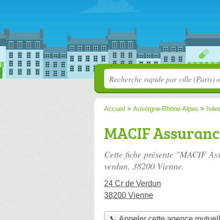
Accueil
>
Auvergne-Rhône-Alpes
>
Isèr
MACIF Assuranc
Cette fiche présente "MACIF As
verdun
, 38200 Vienne.
24 Cr de Verdun
38200 Vienne
📞 Appeler cette agence mutuel