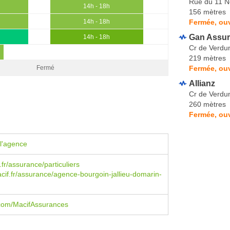
Rue du 11 
14h - 18h
156 mètres
Fermée, ouv
14h - 18h
Gan Assur
14h - 18h
Cr de Verdu
219 mètres
Fermée, ouv
Fermé
Allianz
Cr de Verdu
260 mètres
Fermée, ouv
l'agence
fr/assurance/particuliers
if.fr/assurance/agence-bourgoin-jallieu-domarin-
com/MacifAssurances