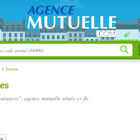
e
>
Vienne
es
surances", agence mutuelle située
cr de
le