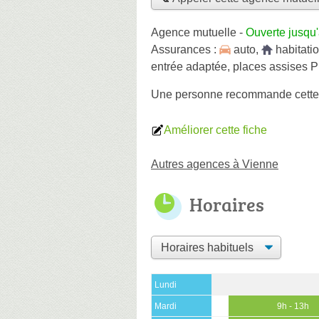
Agence mutuelle
-
Ouverte jusqu
Assurances :
auto
,
habitati
entrée adaptée, places assises 
Une personne
recommande
cett
Améliorer cette fiche
Autres agences à Vienne
Horaires
Lundi
Mardi
9h - 13h