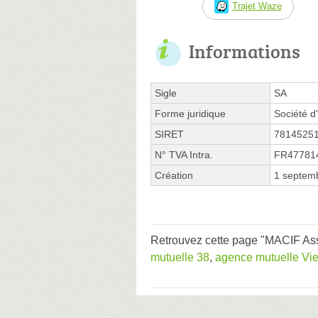
Trajet Waze
Informations
Sigle
SA
Forme juridique
Société d
SIRET
7814525
N° TVA Intra.
FR47781
Création
1 septem
Retrouvez cette page "MACIF Ass
mutuelle 38
,
agence mutuelle Vi