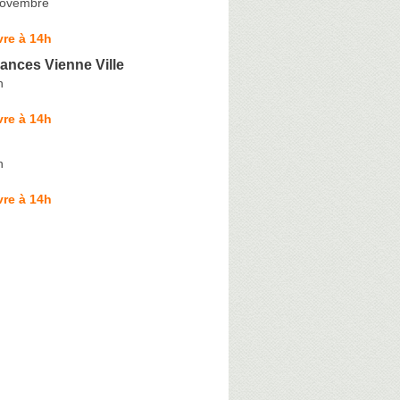
Novembre
re à 14h
ances Vienne Ville
n
re à 14h
n
re à 14h