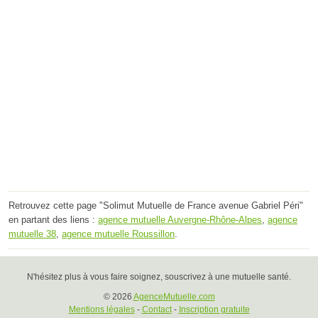
Retrouvez cette page "Solimut Mutuelle de France avenue Gabriel Péri"
en partant des liens :
agence mutuelle Auvergne-Rhône-Alpes
,
agence
mutuelle 38
,
agence mutuelle Roussillon
.
N'hésitez plus à vous faire soignez, souscrivez à une mutuelle santé.
© 2026
AgenceMutuelle.com
Mentions légales
-
Contact
-
Inscription gratuite