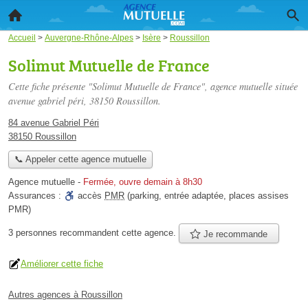
Accueil
>
Auvergne-Rhône-Alpes
>
Isère
>
Roussillon
Solimut Mutuelle de France
Cette fiche présente "Solimut Mutuelle de France", agence mutuelle située
avenue gabriel péri
, 38150 Roussillon.
84 avenue Gabriel Péri
38150 Roussillon
📞 Appeler cette agence mutuelle
Agence mutuelle
-
Fermée, ouvre demain à 8h30
Assurances :
accès
PMR
(parking, entrée adaptée, places assises
PMR)
3 personnes
recommandent
cette agence.
Je recommande
Améliorer cette fiche
Autres agences à Roussillon