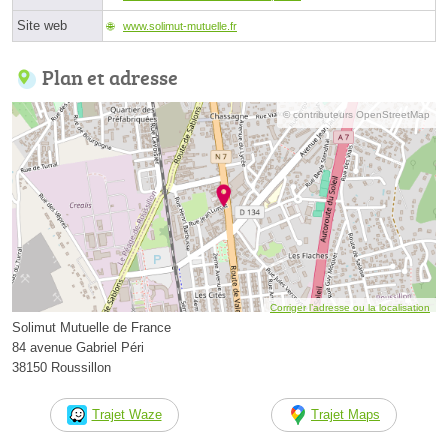
Site web
www.solimut-mutuelle.fr
Plan et adresse
© contributeurs OpenStreetMap
Corriger l’adresse ou la localisation
Solimut Mutuelle de France
84 avenue Gabriel Péri
38150 Roussillon
Trajet Waze
Trajet Maps