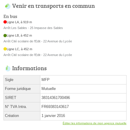
Venir en transports en commun
En bus
Ligne LA, à 919 m
Arrêt Les Sables - 25 Impasse des Sables
Ligne LB, à 452 m
Arrêt Cité scolaire de l'Edit - 22 Avenue du Lycée
Ligne LC, à 452 m
Arrêt Cité scolaire de l'Edit - 22 Avenue du Lycée
Informations
Sigle
MFP
Forme juridique
Mutuelle
SIRET
38314361700496
N° TVA Intra.
FR69383143617
Création
1 janvier 2016
Éditer les informations de mon agence mutuelle