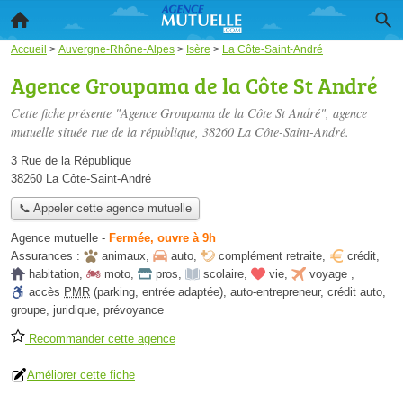
Accueil
>
Auvergne-Rhône-Alpes
>
Isère
>
La Côte-Saint-André
Agence Groupama de la Côte St André
Cette fiche présente "Agence Groupama de la Côte St André", agence
mutuelle située
rue de la république
, 38260 La Côte-Saint-André.
3 Rue de la République
38260 La Côte-Saint-André
📞 Appeler cette agence mutuelle
Agence mutuelle
-
Fermée, ouvre à 9h
Assurances :
animaux
,
auto
,
complément retraite
,
crédit
,
habitation
,
moto
,
pros
,
scolaire
,
vie
,
voyage
,
accès
PMR
(parking, entrée adaptée)
,
auto-entrepreneur
,
crédit auto
,
groupe
,
juridique
,
prévoyance
Recommander cette agence
Améliorer cette fiche