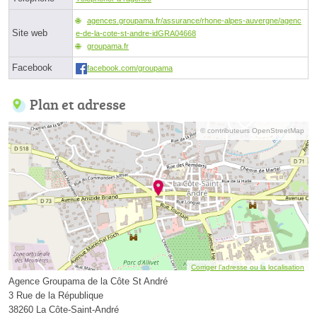
agences.groupama.fr/assurance/rhone-alpes-auvergne/agenc
Site web
e-de-la-cote-st-andre-idGRA04668
groupama.fr
Facebook
facebook.com/groupama
Plan et adresse
© contributeurs OpenStreetMap
Corriger l’adresse ou la localisation
Agence Groupama de la Côte St André
3 Rue de la République
38260 La Côte-Saint-André