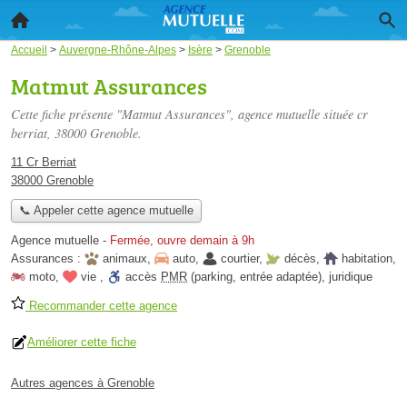
Accueil
>
Auvergne-Rhône-Alpes
>
Isère
>
Grenoble
Matmut Assurances
Cette fiche présente "Matmut Assurances", agence mutuelle située
cr
berriat
, 38000 Grenoble.
11 Cr Berriat
38000 Grenoble
📞 Appeler cette agence mutuelle
Agence mutuelle
-
Fermée, ouvre demain à 9h
Assurances :
animaux
,
auto
,
courtier
,
décès
,
habitation
,
moto
,
vie
,
accès
PMR
(parking, entrée adaptée)
,
juridique
Recommander cette agence
Améliorer cette fiche
Autres agences à Grenoble