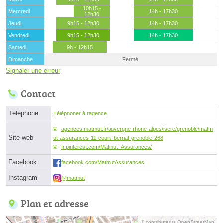
10h15 -
Mercredi
14h - 17h30
12h30
Jeudi
9h15 - 12h30
14h - 17h30
Vendredi
9h15 - 12h30
14h - 17h30
Samedi
9h - 12h15
Dimanche
Fermé
Signaler une erreur
Contact
Téléphone
Téléphoner à l'agence
agences.matmut.fr/auvergne-rhone-alpes/isere/grenoble/matm
Site web
ut-assurances-11-cours-berriat-grenoble-268
fr.pinterest.com/Matmut_Assurances/
Facebook
facebook.com/MatmutAssurances
Instagram
@matmut
Plan et adresse
© contributeurs OpenStreetMap