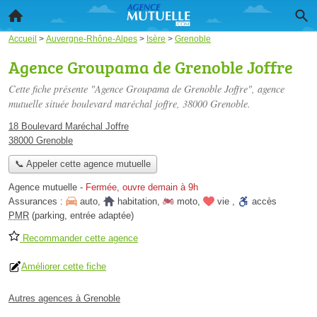
Accueil
>
Auvergne-Rhône-Alpes
>
Isère
>
Grenoble
Agence Groupama de Grenoble Joffre
Cette fiche présente "Agence Groupama de Grenoble Joffre", agence
mutuelle située
boulevard maréchal joffre
, 38000 Grenoble.
18 Boulevard Maréchal Joffre
38000 Grenoble
📞 Appeler cette agence mutuelle
Agence mutuelle
-
Fermée, ouvre demain à 9h
Assurances :
auto
,
habitation
,
moto
,
vie
,
accès
PMR
(parking, entrée adaptée)
Recommander cette agence
Améliorer cette fiche
Autres agences à Grenoble