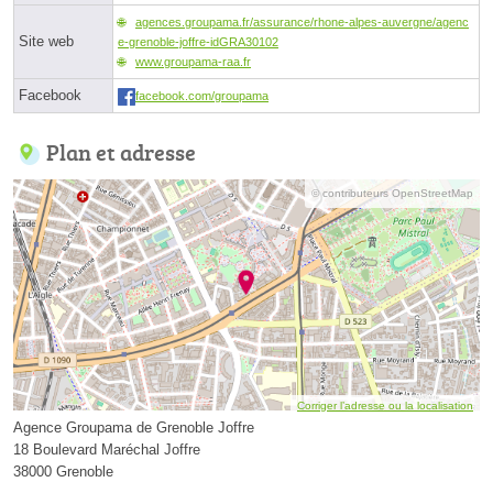
agences.groupama.fr/assurance/rhone-alpes-auvergne/agenc
Site web
e-grenoble-joffre-idGRA30102
www.groupama-raa.fr
Facebook
facebook.com/groupama
Plan et adresse
© contributeurs OpenStreetMap
Corriger l’adresse ou la localisation
Agence Groupama de Grenoble Joffre
18 Boulevard Maréchal Joffre
38000 Grenoble