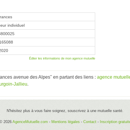
rances
eur individuel
8800025
165088
 2020
Éditer les informations de mon agence mutuelle
ances avenue des Alpes" en partant des liens :
agence mutuell
rgoin-Jallieu
.
N'hésitez plus à vous faire soignez, souscrivez à une mutuelle santé.
© 2026
AgenceMutuelle.com
-
Mentions légales
-
Contact
-
Inscription gratuit