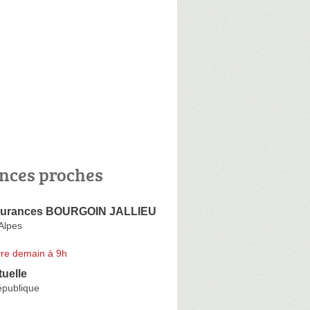
nces proches
urances BOURGOIN JALLIEU
Alpes
re demain à 9h
uelle
épublique