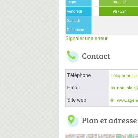
Jeudi
9h - 12h
Vendredi
9h - 12h
Samedi
Dimanche
Signaler une erreur
Contact
Téléphone
Téléphoner à 
Email
noel.blai
Site web
www.agenc
Plan et adresse