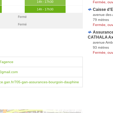
Fermée, ouv
14h - 17h30
Caisse d'
14h - 17h30
avenue des 
Fermé
79 mètres
Fermée, ouv
Fermé
Assurance 
CATHALA Ax
avenue Ambr
93 mètres
Fermée, ouv
l'agence
sⓐgmail.com
e.gan.fr/705-gan-assurances-bourgoin-dauphine
© contributeurs OpenStreetMap