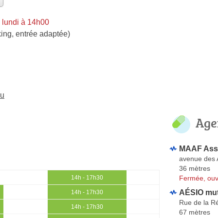
 lundi à 14h00
ing, entrée adaptée)
eu
Age
MAAF Ass
avenue des 
36 mètres
Fermée, ouv
14h - 17h30
AÉSIO mut
14h - 17h30
Rue de la R
14h - 17h30
67 mètres