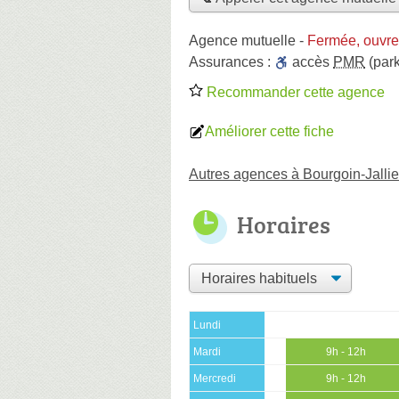
Agence mutuelle
-
Fermée, ouvre
Assurances :
accès
PMR
(park
Recommander cette agence
Améliorer cette fiche
Autres agences à Bourgoin-Jalli
Horaires
Lundi
Mardi
9h - 12h
Mercredi
9h - 12h