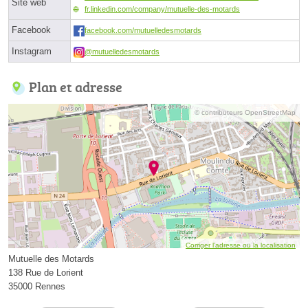
Site web
fr.linkedin.com/company/mutuelle-des-motards
Facebook
facebook.com/mutuelledesmotards
Instagram
@mutuelledesmotards
Plan et adresse
© contributeurs OpenStreetMap
Corriger l’adresse ou la localisation
Mutuelle des Motards
138 Rue de Lorient
35000 Rennes