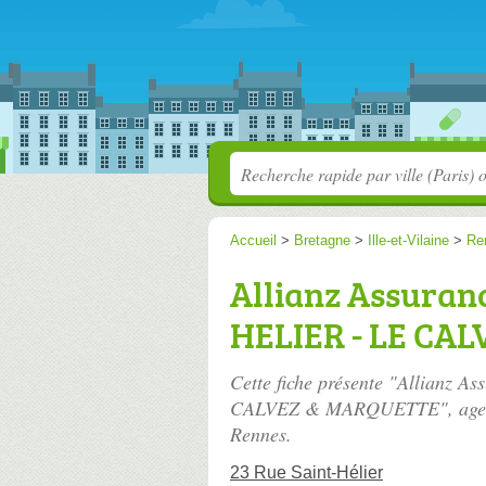
Accueil
>
Bretagne
>
Ille-et-Vilaine
>
Re
Allianz Assura
HELIER - LE CA
Cette fiche présente "Allianz
CALVEZ & MARQUETTE", agenc
Rennes.
23 Rue Saint-Hélier