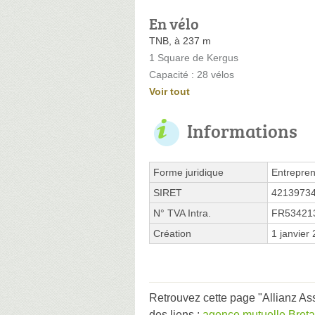
En vélo
TNB, à 237 m
1 Square de Kergus
Capacité : 28 vélos
Voir tout
Informations
Forme juridique
Entrepren
SIRET
4213973
N° TVA Intra.
FR53421
Création
1 janvier
Retrouvez cette page "Allianz
des liens :
agence mutuelle Bret