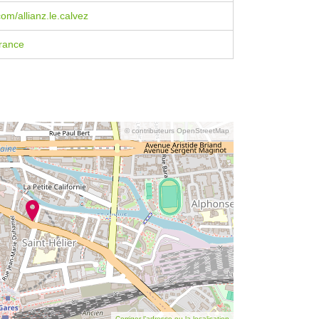
om/allianz.le.calvez
rance
© contributeurs OpenStreetMap
Corriger l’adresse ou la localisation