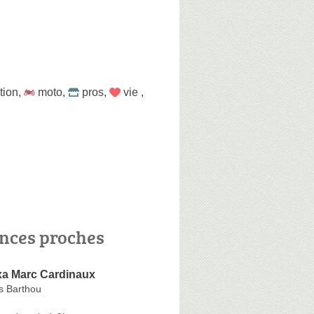
tion
,
moto
,
pros
,
vie
,
nces proches
xa Marc Cardinaux
s Barthou