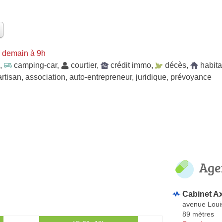
 demain à 9h
,
camping-car
,
courtier
,
crédit immo
,
décès
,
habita
artisan
,
association
,
auto-entrepreneur
,
juridique
,
prévoyance
Age
Cabinet A
avenue Loui
89 mètres