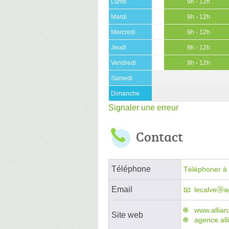
Lundi
9h - 12h
Mardi
9h - 12h
Mercredi
9h - 12h
Jeudi
9h - 12h
Vendredi
9h - 12h
Samedi
Dimanche
Signaler une erreur
Contact
Téléphone
Téléphoner à 
Email
lecalveⓐag
www.allianz
Site web
agence.all