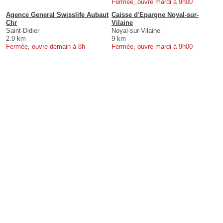
Fermée, ouvre mardi à 9h00
Agence General Swisslife Aubaut
Caisse d'Epargne Noyal-sur-
Chr
Vilaine
Saint-Didier
Noyal-sur-Vilaine
2.9 km
9 km
Fermée, ouvre demain à 8h
Fermée, ouvre mardi à 9h00