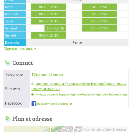
Mardi
8h30 - 12h15
14h - 17h45
Mercredi
8h30 - 12h15
14h - 17h45
Jeudi
8h30 - 12h15
14h - 17h45
Vendredi
10h - 12h15
14h - 17h45
Samedi
8h30 - 12h15
Dimanche
Fermé
Signaler une erreur
Contact
Téléphone
Téléphoner à l'agence
agences.groupama.fr/assurance/loire-bretagne/agence-chatea
Site web
ubourg-idLBR37327
www.groupama.fr/page-agence/-/agence/agence-chateaubourg
Facebook
facebook.com/groupama
Plan et adresse
© contributeurs OpenStreetMap