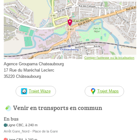
Corriger l’adresse ou la localisation
Agence Groupama Chateaubourg
17 Rue du Maréchal Leclerc
35220 Châteaubourg
Trajet Waze
Trajet Maps
Venir en transports en commun
En bus
Ligne CBC, à 240 m
Arrêt Gare_Nord - Place de la Gare
Ligne CBA, à 240 m