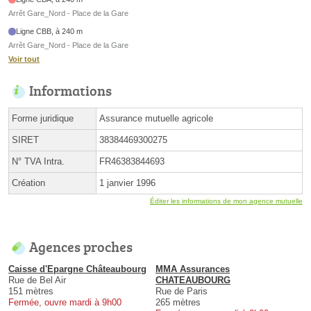
Arrêt Gare_Nord - Place de la Gare
Ligne CBB, à 240 m
Arrêt Gare_Nord - Place de la Gare
Voir tout
Informations
Forme juridique
Assurance mutuelle agricole
SIRET
38384469300275
N° TVA Intra.
FR46383844693
Création
1 janvier 1996
Éditer les informations de mon agence mutuelle
Agences proches
Caisse d'Epargne Châteaubourg
MMA Assurances
Rue de Bel Air
CHATEAUBOURG
151 mètres
Rue de Paris
Fermée, ouvre mardi à 9h00
265 mètres