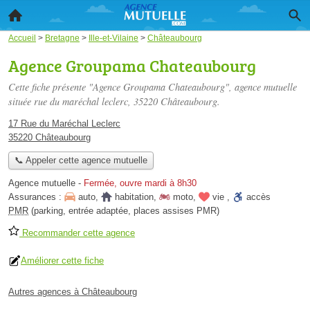
Accueil
>
Bretagne
>
Ille-et-Vilaine
>
Châteaubourg
Agence Groupama Chateaubourg
Cette fiche présente "Agence Groupama Chateaubourg", agence mutuelle
située
rue du maréchal leclerc
, 35220 Châteaubourg.
17 Rue du Maréchal Leclerc
35220 Châteaubourg
📞 Appeler cette agence mutuelle
Agence mutuelle
-
Fermée, ouvre mardi à 8h30
Assurances :
auto
,
habitation
,
moto
,
vie
,
accès
PMR
(parking, entrée adaptée, places assises PMR)
Recommander cette agence
Améliorer cette fiche
Autres agences à Châteaubourg