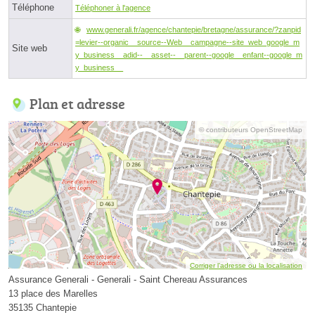
Téléphone
Téléphoner à l'agence
www.generali.fr/agence/chantepie/bretagne/assurance/?zanpid
=levier--organic__source--Web__campagne--site_web_google_m
Site web
y_business__adid--__asset--__parent--google__enfant--google_m
y_business__
Plan et adresse
© contributeurs OpenStreetMap
Corriger l’adresse ou la localisation
Assurance Generali - Generali - Saint Chereau Assurances
13 place des Marelles
35135 Chantepie