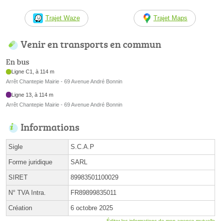
Trajet Waze
Trajet Maps
Venir en transports en commun
En bus
Ligne C1, à 114 m
Arrêt Chantepie Mairie - 69 Avenue André Bonnin
Ligne 13, à 114 m
Arrêt Chantepie Mairie - 69 Avenue André Bonnin
Informations
Sigle
S.C.A.P
Forme juridique
SARL
SIRET
89983501100029
N° TVA Intra.
FR89899835011
Création
6 octobre 2025
Éditer les informations de mon agence mutuelle