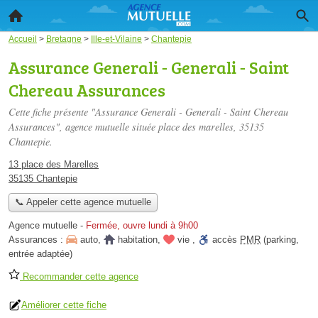
Accueil
>
Bretagne
>
Ille-et-Vilaine
>
Chantepie
Assurance Generali - Generali - Saint
Chereau Assurances
Cette fiche présente "Assurance Generali - Generali - Saint Chereau
Assurances", agence mutuelle située
place des marelles
, 35135
Chantepie.
13 place des Marelles
35135 Chantepie
📞 Appeler cette agence mutuelle
Agence mutuelle
-
Fermée, ouvre lundi à 9h00
Assurances :
auto
,
habitation
,
vie
,
accès
PMR
(parking,
entrée adaptée)
Recommander cette agence
Améliorer cette fiche