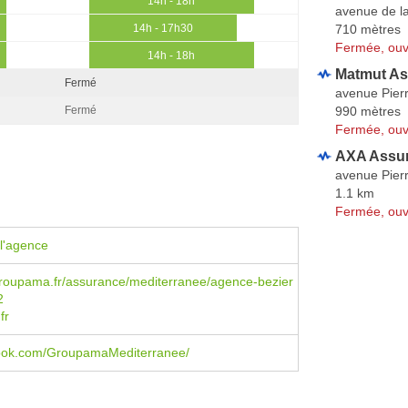
14h - 18h
avenue de l
710 mètres
14h - 17h30
Fermée, ouv
14h - 18h
Matmut As
Fermé
avenue Pierr
990 mètres
Fermé
Fermée, ouv
AXA Assur
avenue Pierr
1.1 km
Fermée, ouv
l'agence
roupama.fr/assurance/mediterranee/agence-bezier
2
fr
ebook.com/GroupamaMediterranee/