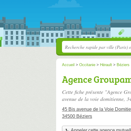
Accueil
>
Occitanie
>
Hérault
>
Béziers
Agence Groupam
Cette fiche présente "Agence Gr
avenue de la voie domitienne
, 3
45 Bis avenue de la Voie Domiti
34500 Béziers
📞 Appeler cette agence mutuel