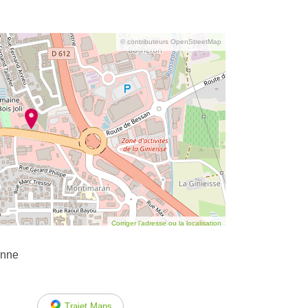
© contributeurs OpenStreetMap
Corriger l’adresse ou la localisation
enne
Trajet Maps