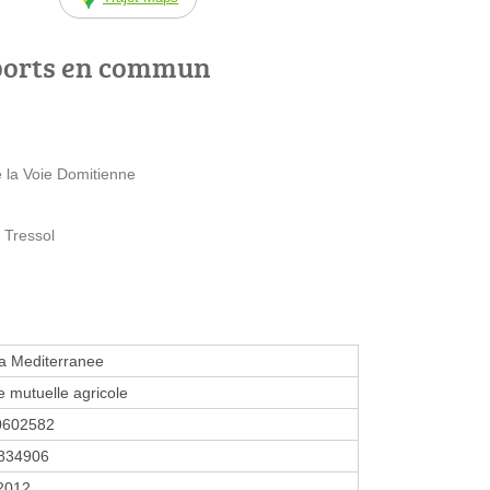
ports en commun
 la Voie Domitienne
 Tressol
 Mediterranee
 mutuelle agricole
0602582
834906
 2012