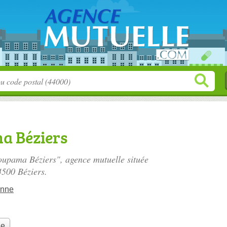
a Béziers
oupama Béziers", agence mutuelle située
4500 Béziers.
enne
le