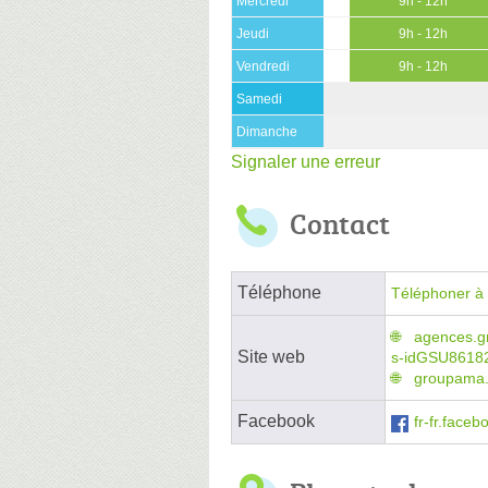
Mercredi
9h - 12h
Jeudi
9h - 12h
Vendredi
9h - 12h
Samedi
Dimanche
Signaler une erreur
Contact
Téléphone
Téléphoner à 
agences.g
Site web
s-idGSU8618
groupama.
Facebook
fr-fr.fac