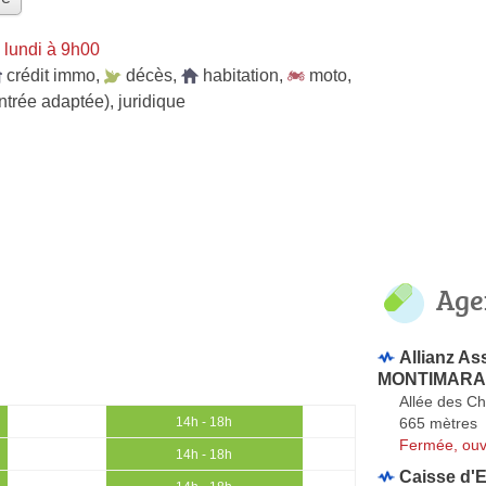
 lundi à 9h00
crédit immo
,
décès
,
habitation
,
moto
,
ntrée adaptée)
,
juridique
Age
Allianz A
MONTIMARAN 
Allée des C
665 mètres
14h - 18h
Fermée, ouv
14h - 18h
Caisse d'E