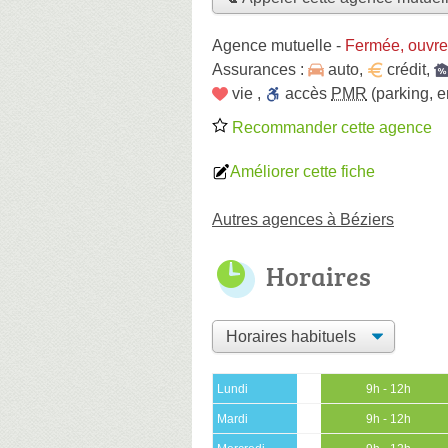
Agence mutuelle
-
Fermée, ouvre
Assurances :
auto
,
crédit
,
vie
,
accès
PMR
(parking, e
Recommander cette agence
Améliorer cette fiche
Autres agences à Béziers
Horaires
Lundi
9h - 12h
Mardi
9h - 12h