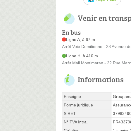
Venir en trans
En bus
Ligne A, à 67 m
Arrêt Voie Domitienne - 28 Avenue de
Ligne H, à 410 m
Arrêt Mail Montimaran - 22 Rue Marc
Informations
Enseigne
Groupama
Forme juridique
Assurance
SIRET
3798349
N° TVA Intra.
FR43379
Création
1 janvier