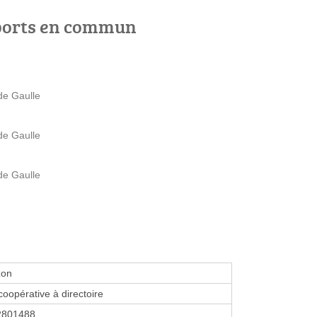
ports en commun
de Gaulle
de Gaulle
de Gaulle
zon
coopérative à directoire
2801488