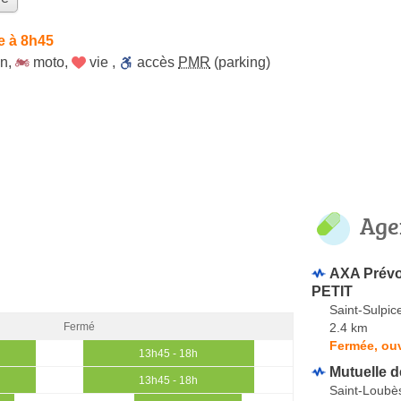
e à 8h45
on
,
moto
,
vie
,
accès
PMR
(parking)
Age
AXA Prévo
PETIT
Saint-Sulpi
2.4 km
Fermé
Fermée, ouv
13h45 - 18h
Mutuelle d
13h45 - 18h
Saint-Loubè