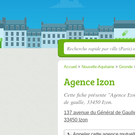
Accueil
>
Nouvelle-Aquitaine
>
Gironde
Agence Izon
Cette fiche présente "Agence Iz
de gaulle
, 33450 Izon.
137 avenue du Général de Gaull
33450 Izon
📞 Appeler cette agence mutuel