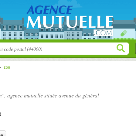
>
Izon
on", agence mutuelle située
avenue du général
e
le