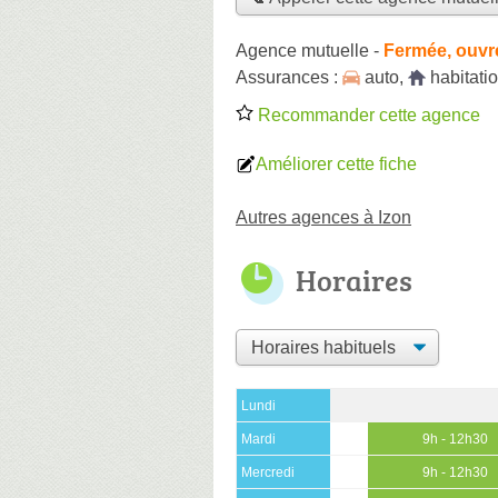
Agence mutuelle
-
Fermée, ouvr
Assurances :
auto
,
habitati
Recommander cette agence
Améliorer cette fiche
Autres agences à Izon
Horaires
Lundi
Mardi
9h - 12h30
Mercredi
9h - 12h30