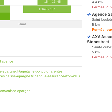
4.4 km
15h - 17h45
Fermée, ouv
13h45 - 18h
Agence Sa
Saint-Loubè
5 km
Fermé
Fermée, ou
AXA Assur
Stonestreet
Saint-Loubè
5 km
Fermée, ouv
l'agence
-epargne.fr/aquitaine-poitou-charentes
es.caisse-epargne.fr/banque-assurance/izon-id13
com/caisse.epargne