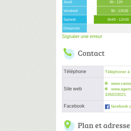
Jeudi
9h - 12h
Vendredi
9h - 12h30
Samedi
8h45 - 12h30
Dimanche
Signaler une erreur
Contact
Téléphone
Téléphoner à 
www.caisse
Site web
www.agenc
335033021
Facebook
facebook.
Plan et adresse