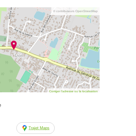
© contributeurs OpenStreetMap
Corriger l’adresse ou la localisation
e
Trajet Maps