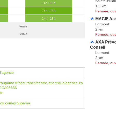
Sainte-Eulal
14h - 18h
1.5 km
Fermée, ouv
14h - 18h
MACIF As
14h - 18h
Lormont
Fermé
2 km
Fermée, ouv
Fermé
AXA Prévo
Conseil
Lormont
2 km
Fermée, ouv
l'agence
roupama.fr/assurance/centre-atlantique/agence-ca
dGCA03336
fr
ebook.com/groupama