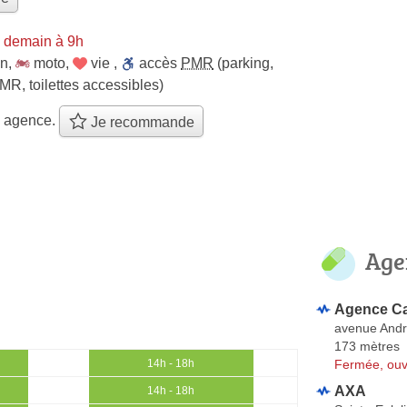
 demain à 9h
on
,
moto
,
vie
,
accès
PMR
(parking,
MR, toilettes accessibles)
e agence.
Je recommande
Age
Agence Ca
avenue Andr
173 mètres
Fermée, ouv
14h - 18h
AXA
14h - 18h