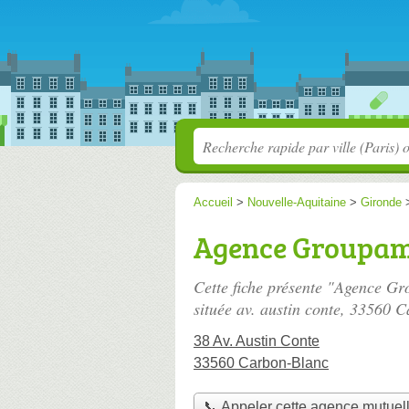
Accueil
>
Nouvelle-Aquitaine
>
Gironde
Agence Groupam
Cette fiche présente "Agence G
située
av. austin conte
, 33560 C
38 Av. Austin Conte
33560 Carbon-Blanc
📞 Appeler cette agence mutuel