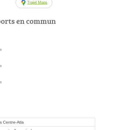
Trajet Maps
ports en commun
e
e
e
 Centre-Atla