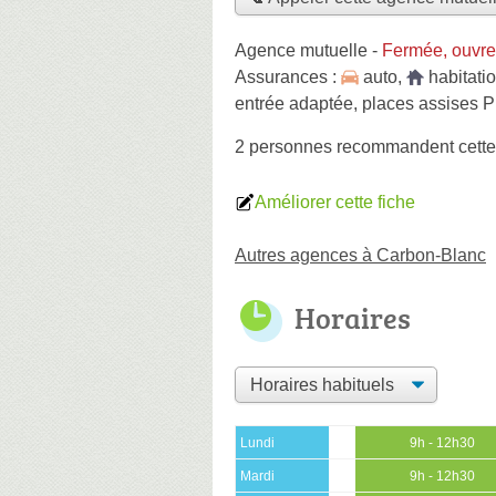
Agence mutuelle
-
Fermée, ouvre
Assurances :
auto
,
habitati
entrée adaptée, places assises P
2 personnes
recommandent
cett
Améliorer cette fiche
Autres agences à Carbon-Blanc
Horaires
Lundi
9h - 12h30
Mardi
9h - 12h30