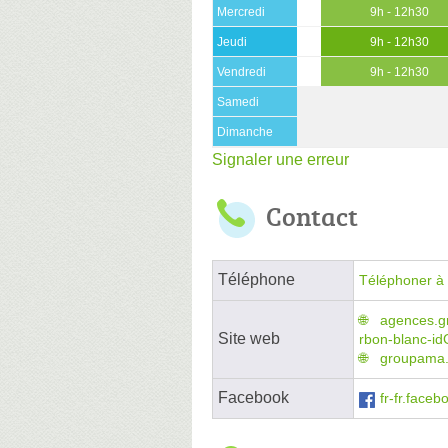
Mercredi
9h - 12h30
Jeudi
9h - 12h30
Vendredi
9h - 12h30
Samedi
Dimanche
Signaler une erreur
Contact
Téléphone
Téléphoner à 
agences.g
Site web
rbon-blanc-i
groupama.
Facebook
fr-fr.fac