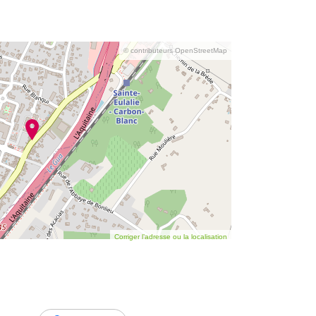
© contributeurs OpenStreetMap
Corriger l’adresse ou la localisation