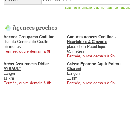
Éditer les informations de mon agence mutuelle
Agences proches
Agence Groupama Cadillac
Gan Assurances Cadillac -
Rue du General de Gaulle
Heurtebize & Claverie
55 mètres
place de la République
Fermée, ouvre demain à 9h
65 mètres
Fermée, ouvre demain à 9h
Aréas Assurances Didier
Caisse Epargne Aquit Poitou
AYRAULT
Charent
Langon
Langon
11 km
11 km
Fermée, ouvre demain à 8h
Fermée, ouvre demain à 9h