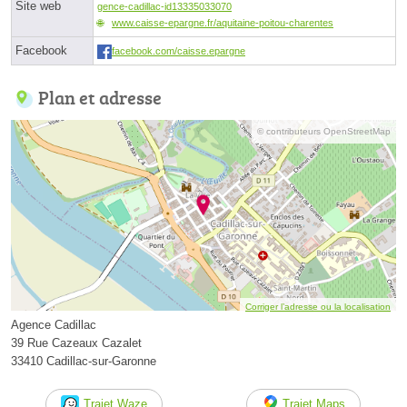
Site web
gence-cadillac-id13335033070
www.caisse-epargne.fr/aquitaine-poitou-charentes
Facebook
facebook.com/caisse.epargne
Plan et adresse
© contributeurs OpenStreetMap
Corriger l’adresse ou la localisation
Agence Cadillac
39 Rue Cazeaux Cazalet
33410 Cadillac-sur-Garonne
Trajet Waze
Trajet Maps