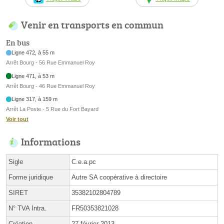
Venir en transports en commun
En bus
Ligne 472, à 55 m
Arrêt Bourg - 56 Rue Emmanuel Roy
Ligne 471, à 53 m
Arrêt Bourg - 46 Rue Emmanuel Roy
Ligne 317, à 159 m
Arrêt La Poste - 5 Rue du Fort Bayard
Voir tout
Informations
Sigle
C.e.a.pc
Forme juridique
Autre SA coopérative à directoire
SIRET
35382102804789
N° TVA Intra.
FR50353821028
Création
27 février 2013