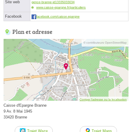
Site web
gence-branne-id13335033034
www.caisse-epargne.fr/particuliers
Facebook
facebook.com/caisse.epargne
Plan et adresse
© contributeurs OpenStreetMap
Corriger l’adresse ou la localisation
Caisse d'Epargne Branne
9 Av. 8 Mai 1945
33420 Branne
Trajet Waze
Trajet Maps