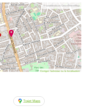
© contributeurs OpenStreetMap
Corriger l’adresse ou la localisation
Trajet Maps