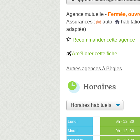
Agence mutuelle
-
Fermée, ouvr
Assurances :
auto
,
habitati
adaptée)
Recommander cette agence
Améliorer cette fiche
Autres agences à Bègles
Horaires
Lundi
9h - 12h30
Mardi
9h - 12h30