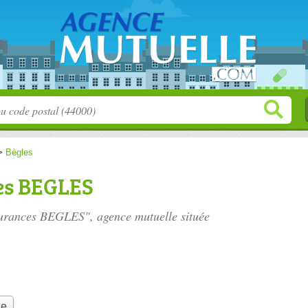
>
Bègles
es BEGLES
urances BEGLES", agence mutuelle située
.
le