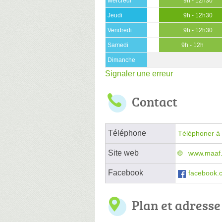
Mercredi
9h - 12h30
Jeudi
9h - 12h30
Vendredi
9h - 12h30
Samedi
9h - 12h
Dimanche
Signaler une erreur
Contact
Téléphone
Téléphoner à 
Site web
www.maaf.f
Facebook
facebook.
Plan et adresse