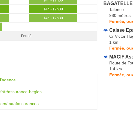
14h - 17h30
BAGATELLE 
Talence
14h - 17h30
980 mètres
14h - 17h30
Fermée, ouv
Caisse Ep
Cr Victor Hu
Fermé
1 km
Fermée, ouv
MACIF As
Route de To
1.4 km
Fermée, ouv
l'agence
r/fr/assurance-begles
com/maafassurances