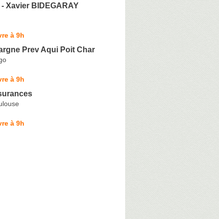
- Xavier BIDEGARAY
re à 9h
argne Prev Aqui Poit Char
go
re à 9h
surances
ulouse
re à 9h