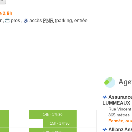
e à 9h
on
,
pros
,
accès
PMR
(parking, entrée
Age
Assurance
LUMMEAUX
Rue Vincent
865 mètres
14h - 17h30
Fermée, ouv
15h - 17h30
Allianz A