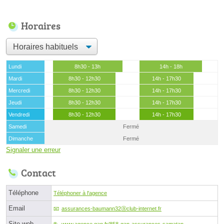
Horaires
Lundi
8h30 - 13h
14h - 18h
Mardi
8h30 - 12h30
14h - 17h30
Mercredi
8h30 - 12h30
14h - 17h30
Jeudi
8h30 - 12h30
14h - 17h30
Vendredi
8h30 - 12h30
14h - 17h30
Samedi
Fermé
Dimanche
Fermé
Signaler une erreur
Contact
Téléphone
Téléphoner à l'agence
Email
assurances-baumann32ⓐclub-internet.fr
Site web
www.agence.gan.fr/858-gan-assurances-samatan