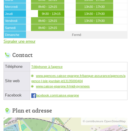
Mercredi
8h40 - 12h15
13h30 - 17h30
Jeudi
9h30 - 12h15
13h30 - 17h30
Vendredi
8h40 - 12h15
13h30 - 17h30
Samedi
8h40 - 12h15
Dimanche
Fermé
Signaler une erreur
Contact
Téléphone
Téléphoner à l'agence
www.agences.caisse-epargne.fr/banque-assurance/agences/a
Site web
gence-l-isle-jourdain-id13135000404
www.caisse-epargne.fr/midi-pyrenees
Facebook
facebook.com/caisse.epargne
Plan et adresse
© contributeurs OpenStreetMap