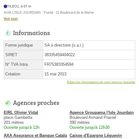
TILEO1, à 67 m
Arrêt L'ISLE-JOURDAIN - Foirail - 11 Boulevard de la Marne
Voir tout
Informations
Forme juridique
SA à directoire (s.a.i.)
SIRET
38335459404022
N° TVA Intra.
FR75383354594
Création
15 mai 2013
Éditer les informations de mon agence mutuelle
Agences proches
EIRL Olivier Vidal
Agence Groupama l'Isle Jourdain
place Gambetta
Boulevard Armand Praviel
201 mètres
390 mètres
Ouverte jusqu'à 12h
Ouverte jusqu'à 12h30
AXA Assurance et Banque Catala
Caisse d'Epargne Léguevin