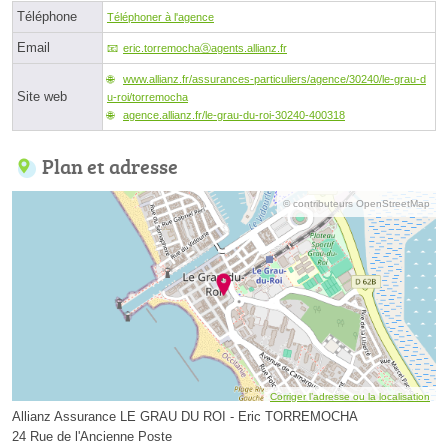
Téléphone
Téléphoner à l'agence
Email
eric.torremochaⓐagents.allianz.fr
www.allianz.fr/assurances-particuliers/agence/30240/le-grau-d
Site web
u-roi/torremocha
agence.allianz.fr/le-grau-du-roi-30240-400318
Plan et adresse
© contributeurs OpenStreetMap
Corriger l’adresse ou la localisation
Allianz Assurance LE GRAU DU ROI - Eric TORREMOCHA
24 Rue de l'Ancienne Poste