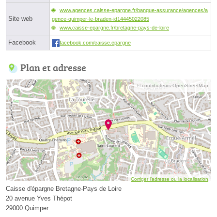
www.agences.caisse-epargne.fr/banque-assurance/agences/a
Site web
gence-quimper-le-braden-id14445022085
www.caisse-epargne.fr/bretagne-pays-de-loire
Facebook
facebook.com/caisse.epargne
Plan et adresse
© contributeurs OpenStreetMap
Corriger l’adresse ou la localisation
Caisse d'épargne Bretagne-Pays de Loire
20 avenue Yves Thépot
29000 Quimper