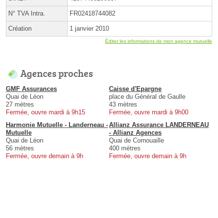
N° TVA Intra.
FR02418744082
Création
1 janvier 2010
Éditer les informations de mon agence mutuelle
Agences proches
GMF Assurances
Caisse d'Epargne
Quai de Léon
place du Général de Gaulle
27 mètres
43 mètres
Fermée, ouvre mardi à 9h15
Fermée, ouvre mardi à 9h00
Harmonie Mutuelle - Landerneau -
Allianz Assurance LANDERNEAU
Mutuelle
- Allianz Agences
Quai de Léon
Quai de Cornouaille
56 mètres
400 mètres
Fermée, ouvre demain à 9h
Fermée, ouvre demain à 9h