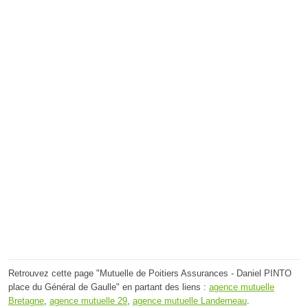
Retrouvez cette page "Mutuelle de Poitiers Assurances - Daniel PINTO
place du Général de Gaulle" en partant des liens :
agence mutuelle
Bretagne
,
agence mutuelle 29
,
agence mutuelle Landerneau
.