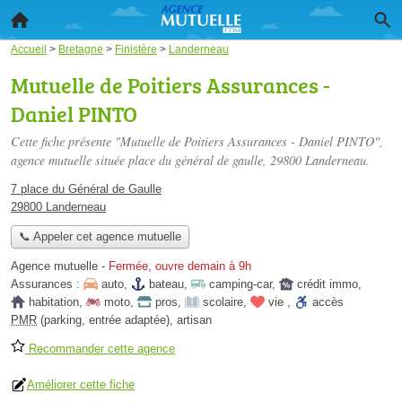
Accueil
>
Bretagne
>
Finistère
>
Landerneau
Mutuelle de Poitiers Assurances -
Daniel PINTO
Cette fiche présente "Mutuelle de Poitiers Assurances - Daniel PINTO",
agence mutuelle située
place du général de gaulle
, 29800 Landerneau.
7 place du Général de Gaulle
29800 Landerneau
📞 Appeler cet agence mutuelle
Agence mutuelle
-
Fermée, ouvre demain à 9h
Assurances :
auto
,
bateau
,
camping-car
,
crédit immo
,
habitation
,
moto
,
pros
,
scolaire
,
vie
,
accès
PMR
(parking, entrée adaptée)
,
artisan
Recommander cette agence
Améliorer cette fiche