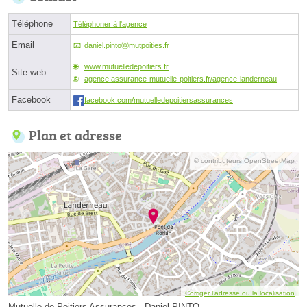
Téléphone
Téléphoner à l'agence
Email
daniel.pintoⓐmutpoities.fr
www.mutuelledepoitiers.fr
Site web
agence.assurance-mutuelle-poitiers.fr/agence-landerneau
Facebook
facebook.com/mutuelledepoitiersassurances
Plan et adresse
© contributeurs OpenStreetMap
Corriger l’adresse ou la localisation
Mutuelle de Poitiers Assurances - Daniel PINTO