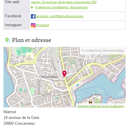
Site web
rances-19-avenue-de-la-gare-concarneau-259
fr.pinterest.com/Matmut_Assurances/
Facebook
facebook.com/MatmutAssurances
Instagram
@matmut
Plan et adresse
© contributeurs OpenStreetMap
Corriger l’adresse ou la localisation
Matmut
19 avenue de la Gare
29900 Concarneau