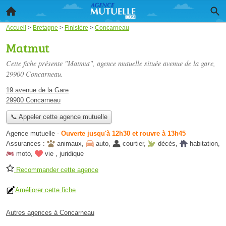
Accueil
>
Bretagne
>
Finistère
>
Concarneau
Matmut
Cette fiche présente "Matmut", agence mutuelle située
avenue de la gare
,
29900 Concarneau.
19 avenue de la Gare
29900 Concarneau
📞 Appeler cette agence mutuelle
Agence mutuelle
-
Ouverte jusqu'à 12h30 et rouvre à 13h45
Assurances :
animaux
,
auto
,
courtier
,
décès
,
habitation
,
moto
,
vie
,
juridique
Recommander cette agence
Améliorer cette fiche
Autres agences à Concarneau