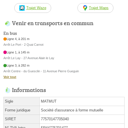
Trajet Waze
Trajet Maps
Venir en transports en commun
En bus
Ligne 4, à 201 m
Arrêt Le Port - 2 Quai Carnot
Ligne 1, à 145 m
Arrêt Le Lay - 27 Avenue Alain le Lay
Ligne 3, à 282 m
Arrêt Centre - du Guesclin - 11 Avenue Pierre Gueguin
Voir tout
Informations
Sigle
MATMUT
Forme juridique
Société d'assurance à forme mutuelle
SIRET
77570147705040
N° TVA Intra.
FR44775701477