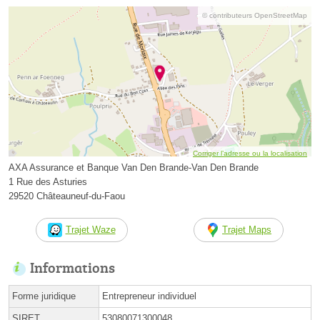
© contributeurs OpenStreetMap
Corriger l’adresse ou la localisation
AXA Assurance et Banque Van Den Brande-Van Den Brande
1 Rue des Asturies
29520 Châteauneuf-du-Faou
Trajet Waze
Trajet Maps
Informations
Forme juridique
Entrepreneur individuel
SIRET
53080071300048