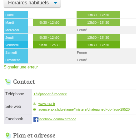
Lundi
13h30 - 17h30
Mardi
9h30 - 12h30
13h30 - 17h30
Mercredi
Fermé
Jeudi
9h30 - 12h30
13h30 - 17h30
Vendredi
9h30 - 12h30
13h30 - 17h30
Samedi
Fermé
Dimanche
Fermé
Signaler une erreur
Contact
Téléphone
Téléphoner à l'agence
www.axa.fr
Site web
agence.axa.fr/bretagne/finistere/chateauneuf-du-faou-29520
Facebook
facebook.com/axafrance
Plan et adresse