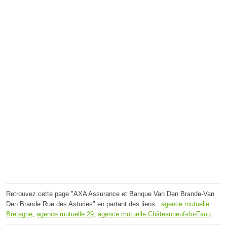
Retrouvez cette page "AXA Assurance et Banque Van Den Brande-Van
Den Brande Rue des Asturies" en partant des liens :
agence mutuelle
Bretagne
,
agence mutuelle 29
,
agence mutuelle Châteauneuf-du-Faou
.