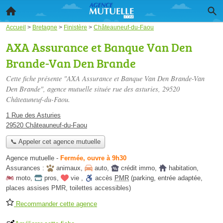
Accueil
>
Bretagne
>
Finistère
>
Châteauneuf-du-Faou
AXA Assurance et Banque Van Den
Brande-Van Den Brande
Cette fiche présente "AXA Assurance et Banque Van Den Brande-Van
Den Brande", agence mutuelle située
rue des asturies
, 29520
Châteauneuf-du-Faou.
1 Rue des Asturies
29520 Châteauneuf-du-Faou
📞 Appeler cet agence mutuelle
Agence mutuelle
-
Fermée, ouvre à 9h30
Assurances :
animaux
,
auto
,
crédit immo
,
habitation
,
moto
,
pros
,
vie
,
accès
PMR
(parking, entrée adaptée,
places assises PMR, toilettes accessibles)
Recommander cette agence