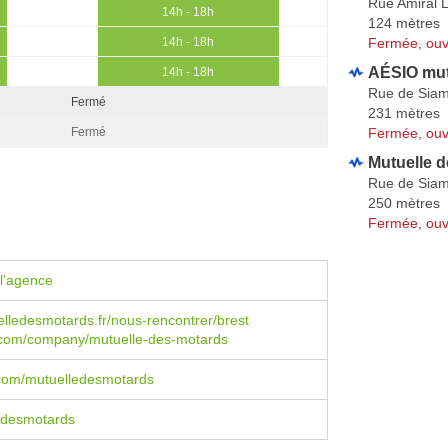
Rue Amiral L
14h - 18h
124 mètres
Fermée, ouv
14h - 18h
AÉSIO mut
14h - 18h
Rue de Sia
Fermé
231 mètres
Fermée, ouv
Fermé
Mutuelle d
Rue de Sia
250 mètres
Fermée, ouv
l'agence
ledesmotards.fr/nous-rencontrer/brest
n.com/company/mutuelle-des-motards
com/mutuelledesmotards
desmotards