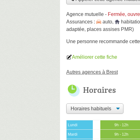
Agence mutuelle
-
Fermée, ouvre
Assurances :
auto
,
habitati
adaptée, places assises PMR)
Une personne
recommande
cett
Améliorer cette fiche
Autres agences à Brest
Horaires
Lundi
9h - 12h
Mardi
9h - 12h