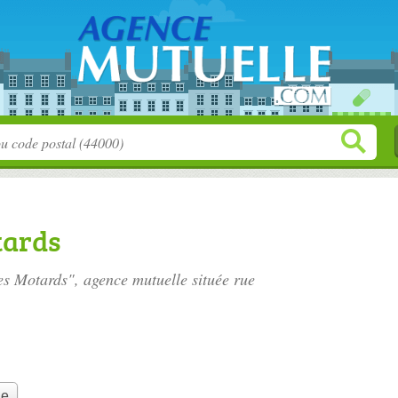
tards
des Motards", agence mutuelle située
rue
le