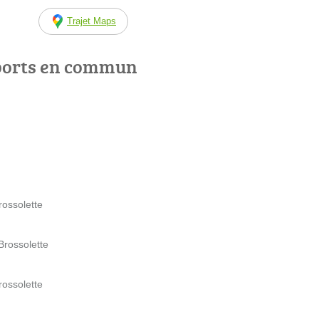
Trajet Maps
ports en commun
rossolette
Brossolette
rossolette