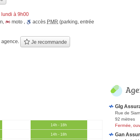
 lundi à 9h00
on
,
moto
,
accès
PMR
(parking, entrée
e agence.
Je recommande
Age
Glg Assur
Rue de Sia
92 mètres
Fermée, ouv
14h - 18h
Gan Assur
14h - 18h