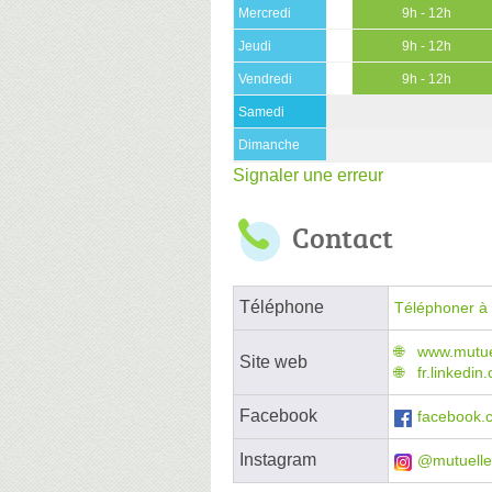
Mercredi
9h - 12h
Jeudi
9h - 12h
Vendredi
9h - 12h
Samedi
Dimanche
Signaler une erreur
Contact
Téléphone
Téléphoner à 
www.mutuel
Site web
fr.linkedi
Facebook
facebook.
Instagram
@mutuelle