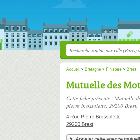
Accueil
>
Bretagne
>
Finistère
>
Brest
Mutuelle des Mo
Cette fiche présente "Mutuelle 
pierre brossolette
, 29200 Brest.
4 Rue Pierre Brossolette
29200 Brest
📞 Appeler cette agence mutuel