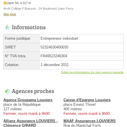
Ligne S4, à 117 m
Arrêt Collège F.Buisson - 24 Boulevard Jules Ferry
Voir tout
Informations
Forme juridique
Entrepreneur individuel
SIRET
52324630400035
N° TVA Intra.
FR49523246304
Création
1 décembre 2011
Éditer les informations de mon agence mutuelle
Agences proches
Agence Groupama Louviers
Caisse d'Epargne Louviers
place de la République
place Ernest Thorel
127 mètres
405 mètres
Fermée, ouvre mardi à 9h00
Fermée, ouvre mardi à 9h00
Allianz Assurance LOUVIERS -
MAAF Assurances LOUVIERS
Clémence GIRARD
Rue du Maréchal Foch