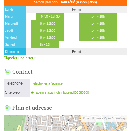
Samedi prochain :
Jour férié (Assomption)
Lundi
Fermé
Mardi
9h30 - 12h30
14h - 18h
Mercredi
9h - 12h30
14h - 18h
Jeudi
9h - 12h30
14h - 18h
Vendredi
9h - 12h30
14h - 18h
Samedi
9h - 12h
Dimanche
Fermé
Signaler une erreur
Contact
Téléphone
Téléphoner à l'agence
Site web
agence.axa.fr/distributeur/0003882804
Plan et adresse
© contributeurs OpenStreetMap