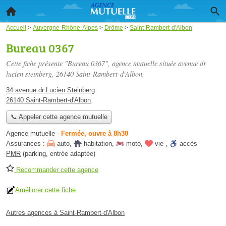
Accueil
>
Auvergne-Rhône-Alpes
>
Drôme
>
Saint-Rambert-d'Albon
Bureau 0367
Cette fiche présente "Bureau 0367", agence mutuelle située
avenue dr
lucien steinberg
, 26140 Saint-Rambert-d'Albon.
34 avenue dr Lucien Steinberg
26140 Saint-Rambert-d'Albon
📞 Appeler cette agence mutuelle
Agence mutuelle
-
Fermée, ouvre à 8h30
Assurances :
auto
,
habitation
,
moto
,
vie
,
accès
PMR
(parking, entrée adaptée)
Recommander cette agence
Améliorer cette fiche
Autres agences à Saint-Rambert-d'Albon