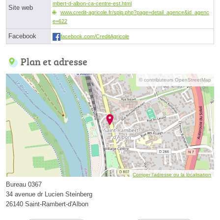
mbert-d-albon-ca-centre-est.html
Site web
www.credit-agricole.fr/spip.php?page=detail_agence&id_agenc
e=622
Facebook
facebook.com/CreditAgricole
Plan et adresse
© contributeurs OpenStreetMap
Corriger l’adresse ou la localisation
Bureau 0367
34 avenue dr Lucien Steinberg
26140 Saint-Rambert-d'Albon