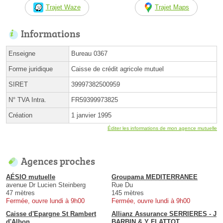
Trajet Waze
Trajet Maps
Informations
Enseigne
Bureau 0367
Forme juridique
Caisse de crédit agricole mutuel
SIRET
39997382500959
N° TVA Intra.
FR59399973825
Création
1 janvier 1995
Éditer les informations de mon agence mutuelle
Agences proches
AÉSIO mutuelle
Groupama MEDITERRANEE
avenue Dr Lucien Steinberg
Rue Du
47 mètres
145 mètres
Fermée, ouvre lundi à 9h00
Fermée, ouvre lundi à 9h00
Caisse d'Epargne St Rambert
Allianz Assurance SERRIERES - J
d'Albon
BARBIN & Y FLATTOT