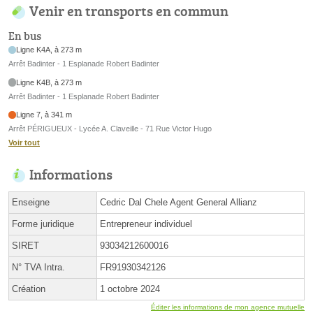
Venir en transports en commun
En bus
Ligne K4A, à 273 m
Arrêt Badinter - 1 Esplanade Robert Badinter
Ligne K4B, à 273 m
Arrêt Badinter - 1 Esplanade Robert Badinter
Ligne 7, à 341 m
Arrêt PÉRIGUEUX - Lycée A. Claveille - 71 Rue Victor Hugo
Voir tout
Informations
Enseigne
Cedric Dal Chele Agent General Allianz
Forme juridique
Entrepreneur individuel
SIRET
93034212600016
N° TVA Intra.
FR91930342126
Création
1 octobre 2024
Éditer les informations de mon agence mutuelle