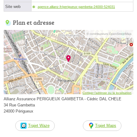
Site web
agence.allianz.fr/perigueux-gambetta-24000-524031
Plan et adresse
© contributeurs OpenStreetMap
Corriger l’adresse ou la localisation
Allianz Assurance PERIGUEUX GAMBETTA - Cédric DAL CHELE
34 Rue Gambetta
24000 Périgueux
Trajet Waze
Trajet Maps