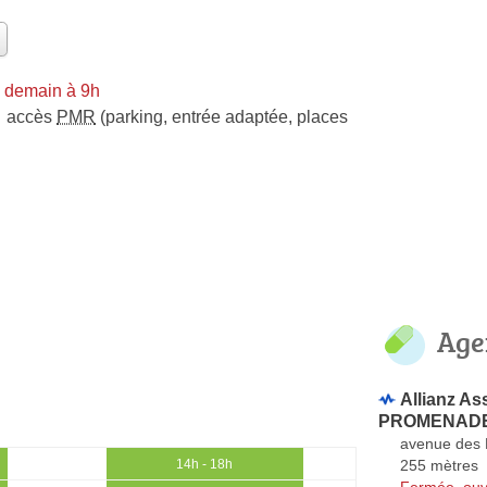
 demain à 9h
accès
PMR
(parking, entrée adaptée, places
Age
Allianz A
PROMENADES
avenue des
255 mètres
14h - 18h
Fermée, ouv