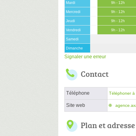
Mardi
9h - 12h
Mercredi
9h - 12h
Jeudi
9h - 12h
Vendredi
9h - 12h
Samedi
Dimanche
Signaler une erreur
Contact
Téléphone
Téléphoner à 
Site web
agence.axa
Plan et adresse