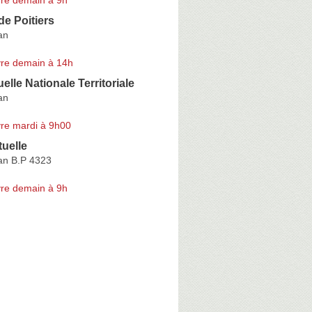
de Poitiers
an
re demain à 14h
elle Nationale Territoriale
an
re mardi à 9h00
uelle
an B.P 4323
re demain à 9h