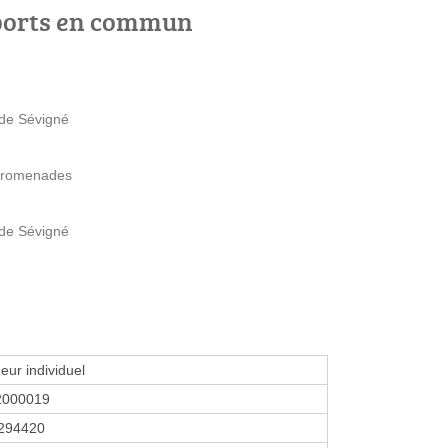
ports en commun
 de Sévigné
 Promenades
 de Sévigné
eur individuel
2000019
294420