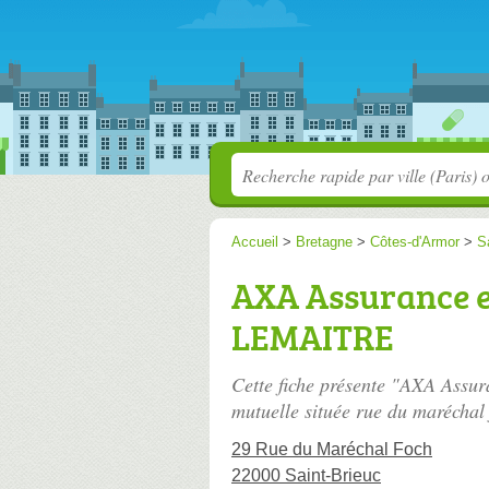
Accueil
>
Bretagne
>
Côtes-d'Armor
>
S
AXA Assurance e
LEMAITRE
Cette fiche présente "AXA Ass
mutuelle située
rue du maréchal 
29 Rue du Maréchal Foch
22000 Saint-Brieuc