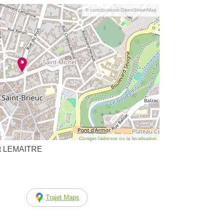
© contributeurs OpenStreetMap
Corriger l’adresse ou la localisation
ît LEMAITRE
Trajet Maps