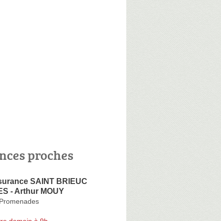
nces proches
ssurance SAINT BRIEUC
 - Arthur MOUY
 Promenades
re demain à 9h