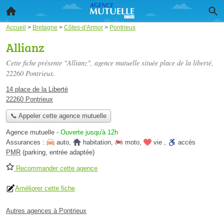
Accueil
>
Bretagne
>
Côtes-d'Armor
>
Pontrieux
Allianz
Cette fiche présente "Allianz", agence mutuelle située
place de la liberté
,
22260 Pontrieux.
14 place de la Liberté
22260 Pontrieux
📞 Appeler cette agence mutuelle
Agence mutuelle
-
Ouverte jusqu'à 12h
Assurances :
auto
,
habitation
,
moto
,
vie
,
accès
PMR
(parking, entrée adaptée)
Recommander cette agence
Améliorer cette fiche
Autres agences à Pontrieux