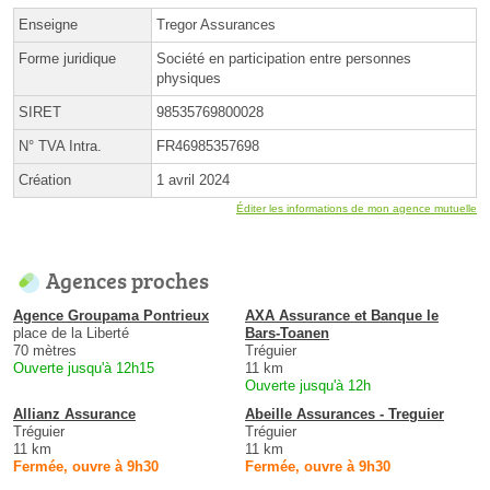
Enseigne
Tregor Assurances
Forme juridique
Société en participation entre personnes
physiques
SIRET
98535769800028
N° TVA Intra.
FR46985357698
Création
1 avril 2024
Éditer les informations de mon agence mutuelle
Agences proches
Agence Groupama Pontrieux
AXA Assurance et Banque le
place de la Liberté
Bars-Toanen
70 mètres
Tréguier
Ouverte jusqu'à 12h15
11 km
Ouverte jusqu'à 12h
Allianz Assurance
Abeille Assurances - Treguier
Tréguier
Tréguier
11 km
11 km
Fermée, ouvre à 9h30
Fermée, ouvre à 9h30