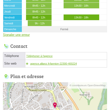
Mercredi
8h45 - 12h
13h30 - 18h
Jeudi
8h45 - 12h
Vendredi
8h45 - 12h
13h30 - 18h
Samedi
9h - 12h
Dimanche
Fermé
Signaler une erreur
Contact
Téléphone
Téléphoner à l'agence
Site web
agence.allianz.fr/lannion-22300-400224
Plan et adresse
© contributeurs OpenStreetMap