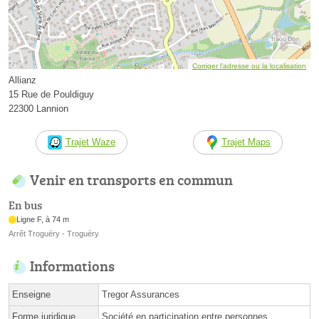
Corriger l’adresse ou la localisation
Allianz
15 Rue de Pouldiguy
22300 Lannion
Trajet Waze
Trajet Maps
Venir en transports en commun
En bus
Ligne F, à 74 m
Arrêt Troguéry - Troguéry
Informations
Enseigne
Tregor Assurances
Forme juridique
Société en participation entre personnes