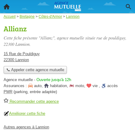
Accueil
>
Bretagne
>
Côtes-d'Armor
>
Lannion
Allianz
Cette fiche présente "Allianz", agence mutuelle située
rue de pouldiguy
,
22300 Lannion.
15 Rue de Pouldiguy
22300 Lannion
📞 Appeler cette agence mutuelle
Agence mutuelle
-
Ouverte jusqu'à 12h
Assurances :
auto
,
habitation
,
moto
,
vie
,
accès
PMR
(parking, entrée adaptée)
Recommander cette agence
Améliorer cette fiche
Autres agences à Lannion